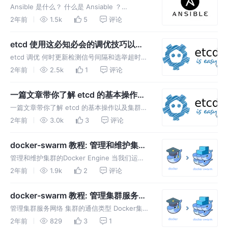
教程：是什么Ansible ？
Ansible 是什么？ 什么是 Ansiable ？
Ansiable 是新出现的自动化运维工具，基于
2年前
1.5k
5
评论
Python 开发，集合了众多运维工具
（puppet、chef、func、fabric）的优点
etcd 使用这必知必会的调优技巧以及
常见问题
etcd 调优 何时更新检测信号间隔和选举超时设
置 etcd 中的默认设置应该适用于平均网络延迟
2年前
2.5k
1
评论
较低的本地网络上的安装。但是，当跨多个数据
中心或通过高延迟网络使用 etcd 时，可能需要
一篇文章带你了解 etcd 的基本操作以
调整检测信号间
及集群配置🤪
一篇文章带你了解 etcd 的基本操作以及集群配
置🤪 ETCD 基本操作 etcd etcd（读作et-see-
2年前
3.0k
3
评论
dee）是一种开源的分布式统一键值存储，用于
分布式系统或计算机集群的共享配置、服务发现
docker-swarm 教程: 管理和维护集群
和
的Docker Engine
管理和维护集群的Docker Engine 当我们运行
集群Docker引擎时，管理器节点是管理集群和
2年前
1.9k
2
评论
存储集群状态的关键组件。了解manager节点
的一些关键功能很重要，以正确部署和维护集
docker-swarm 教程: 管理集群服务网
群。 在集群中
络
管理集群服务网络 集群的通信类型 Docker集群
产生两种不同类型的流量： 控制和管理通信流
2年前
829
3
1