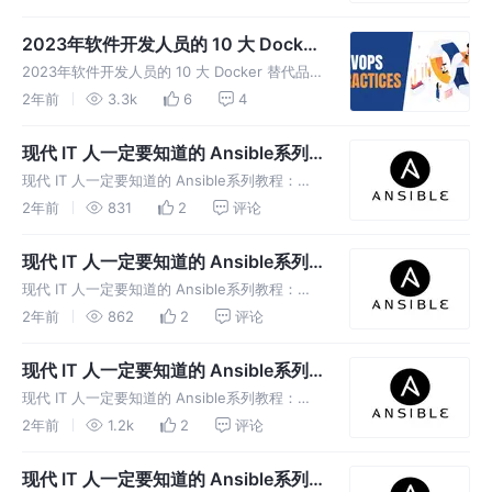
据已知的文件结构自动加载相关的变量、文件、
任务、处理程序和其他 Ansible 工件
2023年软件开发人员的 10 大 Docker
替代品
2023年软件开发人员的 10 大 Docker 替代品
掘金2023年度人气创作者打榜中，快来帮我打
2年前
3.3k
6
4
榜吧～ 想象一下，您努力创建一个具有各种库
和依赖项的应用程序。该应用程序在您的系统上
现代 IT 人一定要知道的 Ansible系列
平稳高效地运行
教程：playbook详解（二）
现代 IT 人一定要知道的 Ansible系列教程：
playbook详解（二） 掘金2023年度人气创作者
2年前
831
2
评论
打榜中，快来帮我打榜吧～ Ansible Playbook
提供了一个可重复、可重用、简单的配
现代 IT 人一定要知道的 Ansible系列
教程：playbook
现代 IT 人一定要知道的 Ansible系列教程：
playbook 创建 playbook Playbook Play Task
2年前
862
2
评论
任务 Module 模块 我们来编写一个 Playbook
文件，用
现代 IT 人一定要知道的 Ansible系列
教程：Ansiable配置
现代 IT 人一定要知道的 Ansible系列教程：
Ansiable配置 配置文件 Ansible 中的某些设置
2年前
1.2k
2
评论
可通过配置文件 (ansible.cfg) 进行调整。 库存
配置对于大多数用户来说应该足
现代 IT 人一定要知道的 Ansible系列