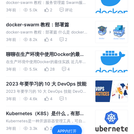
docker-swarm 教程：服务管理篇 Swarm服务
使用声明性模型，这意味着我们定义服务的所需
3年前
5.0k
2
评论
状态，并依靠Docker来保持这种状态。包括以
下信息（但不限于）： 服务容器应该运行的镜
docker-swarm 教程：部署篇
像名称和标签
docker-swarm 教程：部署篇 什么是 docker
swarm ？ Swarm是Docker公司推出的用来管
3年前
8.2k
4
2
理docker集群的平台，几乎全部用GO语言来完
成的开发的， 它是将一群 Dock
聊聊在生产环境中使用Docker的最佳
实践
在生产环境中使用Docker的最佳实践 近几年
Docker的使用不断增长📈，上至公司团队,下至
3年前
5.5k
28
4
普通开发者。 但是并不是每个团队(或者个人)在
使用 Docker 的时候都能做到 Docker 的最佳实
2023 年要学习的 10 大 DevOps 技能
践
2023 年要学习的 10 大 DevOps 技能 DevOps
是两个不同领域的混合体，即开发和运维。这提
3年前
4.6k
4
1
高了更快地发布软件应用程序的能力，与传统软
件开发方法相比，具有快节奏的改进和演变。它
Kubernetes（K8S）是什么，有那些
使团队能
特性以及应用场景有那些？
Kubernetes是一种开源容器管理工具，可自动
执行容器部署、容器扩展、解缩放和容器负载均
3年前
3.3k
2
评论
APP内打开
衡（也称为容器编排工具）。它是用Golang编