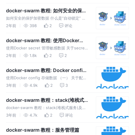
量：这包括集群管理消息，例如请求加入或离开
集群。此通信始终是加密的。 应用程序数据平
docker-swarm 教程: 如何安全的保护
面流量：这包括容器流量和
加密数据
如何安全的保护加密数据 什么是“自动锁定” 默
认情况下，集群管理器使用的raft 算法的日志在
2年前
398
2
评论
磁盘上加密。这种静态加密可保护服务配置和数
据免受访问加密Raft日志的攻击者的攻击。因此
docker-swarm 教程: 使用Docker
引入了Docker
secret 管理数据
使用Docker secret 管理敏感数据 关于secret
就Docker Swarm集群服务而言，secret 是块
2年前
1.8k
2
2
状数据，例如密码、SSH私钥、SSL证书或其他
不应通过网络传输或未加密存储在D
docker-swarm 教程: Docker config
篇
使用Docker config 存储数据 （一） 关于配置
Docker swarm服务配置允许我们在服务镜像或
3年前
4.9k
2
3
运行容器之外存储非敏感信息，例如配置文件。
这允许您保持镜像尽可能通用，而无需将配置文
docker-swarm 教程：stack(堆栈式
件绑
服务)及节点管理篇
docker-swarm 教程：stack(堆栈式服务)及节
点管理篇 使用 Docker stack 部署服务到集群
3年前
4.7k
2
评论
中 在集群模式下运行Docker Engine时，我们
可以使用docker stac
docker-swarm 教程：服务管理篇