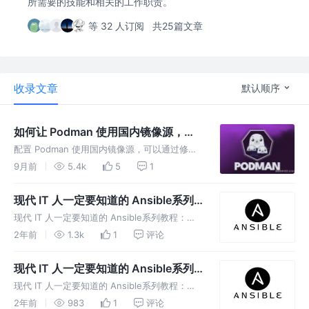
所需要的技能和相关的工作职责。
等 32 人订阅
共25篇文章
收录文章
默认顺序
如何让 Podman 使用国内镜像源，这
是我见过最牛的方法
配置 Podman 使用国内镜像源，可以通过修改
其配置文件或使用 Podman Desktop 的图形界
9月前
5.4k
5
1
面来实现。以下是两种方法的详细步骤：
现代 IT 人一定要知道的 Ansible系列
教程：持续交付和滚动升级
现代 IT 人一定要知道的 Ansible系列教程：持
续交付和滚动升级 什么是持续交付？ 持续交付
2年前
1.3k
1
评论
CD 意味着经常向您的软件应用程序提供更新。
这个想法是，通过更频繁地更新，您不必等待特
现代 IT 人一定要知道的 Ansible系列
定的时间段，
教程：Roles详解
现代 IT 人一定要知道的 Ansible系列教程：
Roles详解 Roles 在 ansible 中角色允许我们根
2年前
983
1
评论