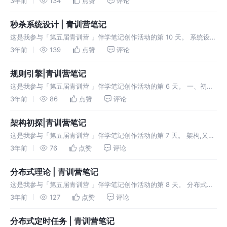
3年前
134
点赞
评论
https://github.com/cloudweg
秒杀系统设计 | 青训营笔记
这是我参与「第五届青训营 」伴学笔记创作活动的第 10 天。 系统设计
的定义 设计流程 场景-->存储-->服务-->扩展 场景分析——什么系
3年前
139
点赞
评论
统，需要哪些功能，多大的并发量 存储设计——数据如何组织，
规则引擎|青训营笔记
这是我参与「第五届青训营 」伴学笔记创作活动的第 6 天。 一、初识
规则引擎 规则引擎的定义： 规则引擎是一种嵌入在应用程序中的组
3年前
86
点赞
评论
件，实现了将业务决策从应用程序代码中分离出来，并使用预定义的语
义模块编
架构初探|青训营笔记
这是我参与「第五届青训营 」伴学笔记创作活动的第 7 天。 架构,又称
软件架构 是有关软件整体结构与组件的抽象描述 用于指导软件系统各
3年前
76
点赞
评论
个方面的设计 单机架构 软件系统需要具备对外提供服务,单机,就是把
分布式理论 | 青训营笔记
这是我参与「第五届青训营 」伴学笔记创作活动的第 8 天。 分布式
——分布式系统是计算机程序的集合，这些程序利用跨多个独立计算节
3年前
127
点赞
评论
点的计算资源来实现共同的目标。可以分为分布式计算、分布式存储、
分布式数据
分布式定时任务 | 青训营笔记