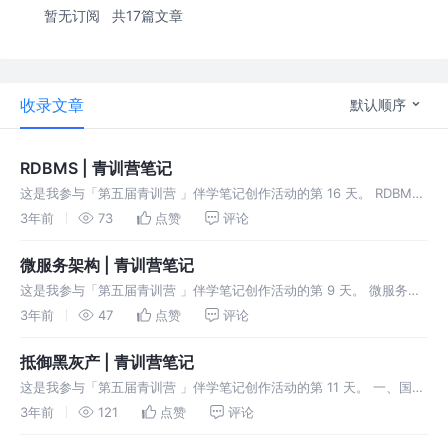
暂无订阅
共17篇文章
收录文章
默认顺序
RDBMS | 青训营笔记
这是我参与「第五届青训营 」伴学笔记创作活动的第 16 天。 RDBMS
事务 ACID RDBMS 事务：是由一组SQL语句组成的一个程序执行单
3年前
73
点赞
评论
元，它需要满足ACID特性。 ACID: DBMS时代
微服务架构 | 青训营笔记
这是我参与「第五届青训营 」伴学笔记创作活动的第 9 天。 微服务架
构基本概念 服务 一组具有相同逻辑的运行实体。 实例 一个服务中，每
3年前
47
点赞
评论
个运行实体即为一个实例。 实例与进程的关系 实例与进程之间没有必
抵御黑灰产 | 青训营笔记
这是我参与「第五届青训营 」伴学笔记创作活动的第 11 天。 一、国内
黑产介绍 常见黑产 诈骗、木马、薅羊毛、钓鱼、黄牛、病毒、博彩、
3年前
121
点赞
评论
拖库、引流、盗号、跑分、勒索软件。 黑色产业链规模 中国“网络黑产