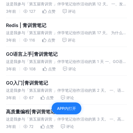
这是我参与「第五届青训营 」伴学笔记创作活动的第 12 天。 一、发展
历程 Windows批处理 10分钟后Windows电脑自动关机 Windows任务
3年前
127
点赞
评论
计划程序 自动执行程序 Linux命令-Cro
Redis | 青训营笔记
这是我参与「第五届青训营 」伴学笔记创作活动的第 17 天。 为什么需
要Redis Redis基本工作原理 Redis使用注意事项 大Key标准 大Key的
3年前
116
点赞
评论
危害 读取成本高 容易导致慢查询(过期、删除
GO语言上手|青训营笔记
这是我参与「第五届青训营 」伴学笔记创作活动的第 1 天 一、GO语言
的特点 1.高性能、高并发； 2.语法简单、学习曲线平缓；3.丰富标准
3年前
108
点赞
评论
库；4.完善的工具链；5.静态链接；6.快速编译；7.跨平台
GO入门|青训营笔记
这是我参与「第五届青训营 」伴学笔记创作活动的第 2 天。 一、语言
进阶 并发：多线程程序在一个核的cpu上运行。并行：多线程程序在多
3年前
67
点赞
评论
个核的cpu上运行。 Go 可以充分发挥多核优势，高效运行。 线程
APP内打开
高质量编程|青训营笔记
这是我参与「第五届青训营 」伴学笔记创作活动的第 3 天。 一、高质
量代码 定义：编写的代码能够达到正确可靠、简洁清晰的目标可称之为
3年前
72
点赞
评论
高质量代码。 特点： 正确性:是否考虑各种边界条件，错误的调用是否