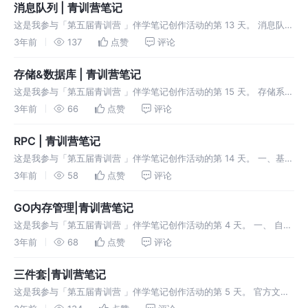
消息队列 | 青训营笔记
这是我参与「第五届青训营 」伴学笔记创作活动的第 13 天。 消息队列
消息队列(MQ)，指保存消息的一个容器，本质是个队列。但这个队列
3年前
137
点赞
评论
呢，需要支持高吞吐，高并发，并且高可用。 发展历程 消息中间件其
存储&数据库 | 青训营笔记
这是我参与「第五届青训营 」伴学笔记创作活动的第 15 天。 存储系统
概念：一个提供了读写、控制类接口，能够安全有效地把数据持久化的
3年前
66
点赞
评论
软件，就可以称为存储系统。 系统特点 作为后端软件的底座，性能敏
感
RPC | 青训营笔记
这是我参与「第五届青训营 」伴学笔记创作活动的第 14 天。 一、基本
概念 本地函数调用 将a和 b 的值压栈 通过函数指针找到calculate函
3年前
58
点赞
评论
数，进入函数取出栈中的值2和3，将其赋予×和y 计算
GO内存管理|青训营笔记
这是我参与「第五届青训营 」伴学笔记创作活动的第 4 天。 一、 自动
内存管理 自动内存管理:由程序语言的运行时系统管理动态内存，避免
3年前
68
点赞
评论
手动内存管理，专注于实现业务逻辑。 保证内存使用的正确性和安全性
—
三件套|青训营笔记
这是我参与「第五届青训营 」伴学笔记创作活动的第 5 天。 官方文档
地址： https://github.com/cloudwego/hertz