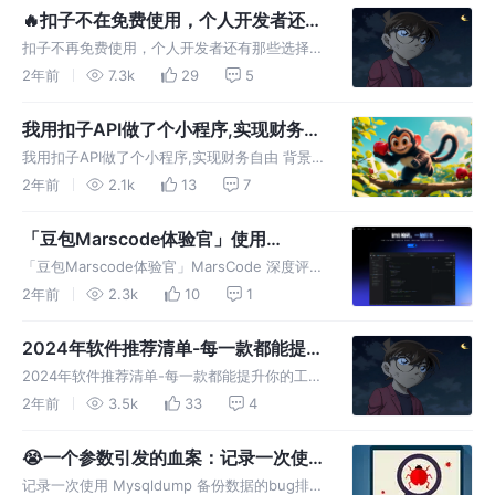
具，提供 Cloud IDE 及 AI 编程助手
🔥扣子不在免费使用，个人开发者还有
那些选择？
扣子不再免费使用，个人开发者还有那些选择
经过 2023 年的一年的 LLm 洗牌，能够留下来
2年前
7.3k
29
5
的也没多少了。2024 年是 LLM 落地的一年，
各大厂商都在使用 LLM 探索各自的商业能力。
我用扣子API做了个小程序,实现财务自
其中最火的
由
我用扣子API做了个小程序,实现财务自由 背景
时光如梭，已经 7 月份了。使用扣子的时间也
2年前
2.1k
13
7
半年了。这半年里我已知使用扣子做一些创意的
事情。比如下面的几个 Bot： 扣子 bots 扣子能
「豆包Marscode体验官」使用
力 做的过程
MarsCodeIDE 编码的深度评测
「豆包Marscode体验官」MarsCode 深度评测
我正在参加「豆包MarsCode初体验」征文活
2年前
2.3k
10
1
动。千呼万唤始出来，06-27日，字节跳动推出
的 **“基于豆包大模型的智能开发工具”** `M
2024年软件推荐清单-每一款都能提升
你的工作效率
2024年软件推荐清单-每一款都能提升你的工作
效率 最近我做出了一个重大决定——购置一台
2年前
3.5k
33
4
新电脑。 我之前使用的那台 MacBook Air 是在
2017 购置的。从那时起，它一直陪伴在我身
😭一个参数引发的血案：记录一次使
旁。然而，
用 Mysqldump 备份数据的bug排查过
记录一次使用 Mysqldump 备份数据的bug排查