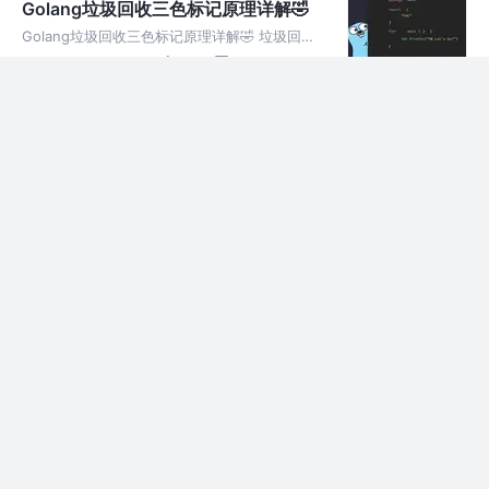
Golang垃圾回收三色标记原理详解🤣
程序的前门。
Golang垃圾回收三色标记原理详解🤣 垃圾回收
(Garbage Collection，简称 GC)是编程语言中
2年前
2.1k
3
评论
自动的内存管理机制，垃圾回收，垃圾指的是不
再需要的内存块，如果不及时清理就没有办法再
WebRTC是什么？使用他能做什么？如
利用
何实现一个 webRTC 的应用？
WebRTC 是一个开源项目，可在 Web 和本机应
用程序中实现音频、视频和数据的实时通信。
2年前
5.8k
11
5
WebRTC 代表网络实时通信。它是一个开源免
费项目，用于借助 API（应用程序编程接口）为
etcd 思考，etcd 与 redis 都是 key-
移动应用程序和
val 数据库，什么情况需要使用 etcd
什么是etcd ？ etcd 是一个开源的分布式键值
而不是 redis 🤔？
存储，用于保存和管理分布式系统保持运行所需
2年前
3.7k
7
评论
的关键信息。最值得注意的是，它管理流行的容
器编排平台 Kubernetes 的配置数据、状态数
如何使用 React 制作一个贪吃蛇游
据和元数据。
戏？
在 React 中创建贪吃蛇游戏 Snake Game 使用
ReactJS 项目实现功能组件并相应地管理状
2年前
1.4k
4
评论
态。开发的游戏允许用户使用箭头键控制蛇或触
摸屏幕上显示的按钮来收集食物并增长长度。游
正则表达式这样编写，效率大大
戏的目标
的！！！
如何编写正则表达式？ 正则表达式 (regex) 是