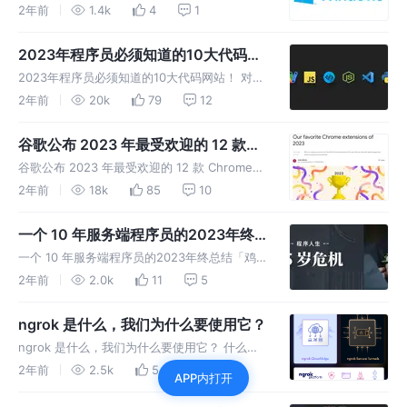
动器
在使用 widows 遇到了C:驱动器空间不足的情
2年前
1.4k
4
1
况下，或者我们希望将文件放在与操作系统不同
的磁盘上，我们可以通过以下几个步骤将WSL2
2023年程序员必须知道的10大代码网
文件系统移动到另
站！
2023年程序员必须知道的10大代码网站！ 对于
开发人员来说，构建应用程序是相当具有挑战性
2年前
20k
79
12
的，尤其是当是新编码员或单独编码员时。很多
时候，开发人员会因为一些错误而陷入他们的项
谷歌公布 2023 年最受欢迎的 12 款
目。有时构建一些特定功能也
Chrome 浏览器扩展
谷歌公布 2023 年最受欢迎的 12 款 Chrome
浏览器扩展 谷歌表示，开发者每年都会构建独
2年前
18k
85
10
特且富有创意的 Chrome 扩展程序，以帮助提
高从生产力到网络可访问性的各个方面。2023
一个 10 年服务端程序员的2023年终
年当然
总结「鸡血🤩、苦逼🥹、无奈😮‍💨」
一个 10 年服务端程序员的2023年终总结「鸡
血🤩、苦逼🥹、无奈😮‍💨」 前记 转眼间已经是
2年前
2.0k
11
5
2023 年的 12 月了，2012 年毕业后就北漂开
始，2013 年开始做服务端的 PHP 开发工程师
ngrok 是什么，我们为什么要使用它？
ngrok 是什么，我们为什么要使用它？ 什么是
ngrok？ ngrok是一个全球分布的反向代理，无
2年前
2.5k
5
评论
APP内打开
论您在哪里运行，它都能保护、保护和加速您的
应用程序和网络服务。您可以将ngrok视为应用