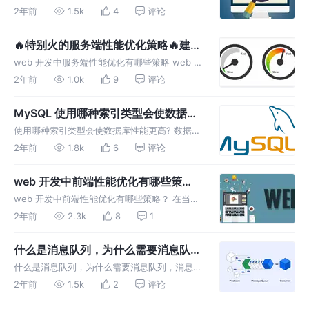
程，你绝对想不到是什么？
过程，你绝对想不到是什么？ 前记： 有好长时
2年前
1.5k
4
评论
间工作项目用的都是 PostgresSQL，没有用到
Mysql。 最近自己突发奇想，花了两周的时间
🔥特别火的服务端性能优化策略🔥建议
做
收藏
web 开发中服务端性能优化有哪些策略 web 编
程中，不仅仅包含前端 html 的页面，还有很重
2年前
1.0k
9
评论
要的部分就是服务端。那什么是服务端编程？
服务端编程： 服务端编程是指在服务器端执行
MySQL 使用哪种索引类型会使数据库
的编程工作，与客户
性能更高?
使用哪种索引类型会使数据库性能更高? 数据库
索引类型在数据库管理和性能优化中具有重要
2年前
1.8k
6
评论
性，这是因为索引可以显著提高查询效率，降低
数据访问时间，从而提升数据库的查询性能。
web 开发中前端性能优化有哪些策
索引的重要性 1. 提高查询速度
略？
web 开发中前端性能优化有哪些策略？ 在当今
数字化时代，网站的加载速度和响应能力对于用
2年前
2.3k
8
1
户体验至关重要。前端性能优化不仅仅是提高页
面加载速度，更是提升用户满意度、增加用户留
什么是消息队列，为什么需要消息队
存率以及推动业务增长的关键因
列，消息队列有那些类型，如何设定队
什么是消息队列，为什么需要消息队列，消息队
列的优先级？
列有那些类型 什么是消息队列？ 消息队列是计
2年前
1.5k
2
评论
算机科学和系统设计中使用的一种通信和数据传