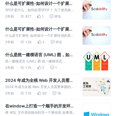
输机制。它充当临时存储和路由系统，用于在较
什么是可扩展性-如何设计一个扩展性
大的软件架构内的不同组件、应用
强的系统 二
SPOF是什么，如何处理SPOF？ 为了使高效的
系统能够通过复制参数进行扩展，其中在服务器
2年前
877
1
评论
上存储了多个副本，可以很好地处理 SPOF，这
里我们需要学习下面列出的 2 个概念，它们可
什么是可扩展性-如何设计一个扩展性
以帮助我们实现高效
强的系统 一
什么是可扩展性-如何设计一个扩展性强的系统
一 在系统设计中，可扩展性是指系统使其性能
2年前
1.5k
2
评论
和成本适应应用程序和系统处理需求的新变化的
能力。 用于构建服务、网络和流程的架构在以
什么是统一建模语言 (UML) 图，如何
下两个条件下是可扩展的： 当需
做好一个UML图？
统一建模语言 (UML) 图 统一建模语言
（UML） 是一种通用建模语言。UML 的主要目
2年前
1.7k
2
1
的是定义一种标准方法来可视化系统的设计方
式。它与其他工程领域使用的蓝图非常相似。
2024 年成为全栈 Web 开发人员需要
UML 不是 一种编程语言，而
掌握的技能
2024 年成为全栈 Web 开发人员需要掌握的技
能 大多数 Web 开发人员都经历了需求讨论，编
2年前
7.7k
59
18
写web代码，测试，上线所有阶段，也许刚开始
对他们中的一些人来说可能会感到压力很大沮
在window上打造一个顺手的开发环
丧，但当他们看到他
境：将 WSL 文件系统移动到另一个驱
将 WSL 文件系统移动到另一个驱动器 如果我们