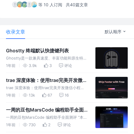
等 10 人订阅
共40篇文章
收录文章
默认顺序
Ghostty 终端默认快捷键列表
Ghostty是一款兼具速度、丰富功能和原生特性
的终端模拟器，由Mitchell Hashimoto利用业
1年前
3.9k
3
评论
余时间开发。 原生特性：针对macOS和Linux
设计，在macOS上使用Swift、AppK
trae 深度体验：使用trae完美开发微信
小程序
trae 深度体验：使用trae完美开发微信小程
序。从环境搭建、插件安装、深度使用体验，结
1年前
13k
67
16
合微信小程序详解介绍和总结 trae 的功能。
一周的豆包MarsCode 编程助手全面
测评
一周的豆包MarsCode 编程助手全面测评 “本文
正在参加豆包MarsCode测评官征文活动” 豆包
1年前
730
2
评论
MarsCode ，基于豆包 大模型 的智能开发工