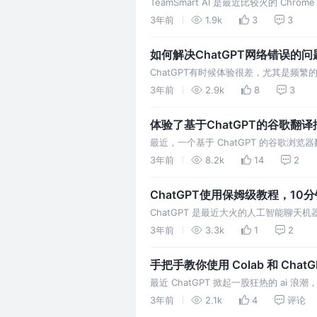
TeamSmart AI 是最近比较火的 Ch
3年前
1.9k
3
3
如何解决ChatGPT网络错误的问
ChatGPT有时候体验很差，尤其是频
3年前
2.9k
8
3
体验了基于ChatGPT的谷歌翻
最近，一个基于 ChatGPT 的谷歌浏
3年前
8.2k
14
2
ChatGPT使用保姆级教程，10
ChatGPT 是最近大火的人工智能聊天机器
3年前
3.3k
1
2
手把手教你使用 Colab 和 ChatG
最近 ChatGPT 掀起一股狂热的 ai 
ChatGPT 对话
3年前
2.1k
4
评论