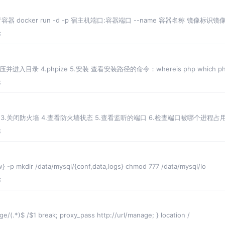
ocker run -d -p 宿主机端口:容器端口 --name 容器名称 镜像标识镜像名称[:ta
论
.解压并进入目录 4.phpize 5.安装 查看安装路径的命令：whereis php whic
论
 3.关闭防火墙 4.查看防火墙状态 5.查看监听的端口 6.检查端口被哪个进程占用
论
} -p mkdir /data/mysql/{conf,data,logs} chmod 777 /data/mysql/lo
论
e/(.*)$ /$1 break; proxy_pass http://url/manage; } location /