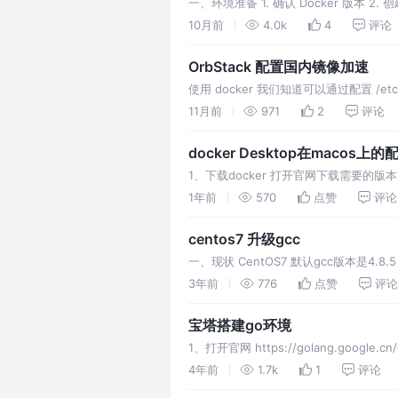
一、环境准备 1. 确认 Docker 版
PostgreSQL 16 容器化部署 1.
10月前
4.0k
4
评论
OrbStack 配置国内镜像加速
使用 docker 我们知道可以通过配置 /etc/d
11月前
971
2
评论
docker Desktop在macos上的
1、下载docker 打开官网下载需要的版本
获取加速器地址 3、 配置
1年前
570
点赞
评论
centos7 升级gcc
一、现状 CentOS7 默认gcc版本是4.8.
装步骤
3年前
776
点赞
评论
宝塔搭建go环境
1、打开官网 https://golang.google.cn/d
4年前
1.7k
1
评论