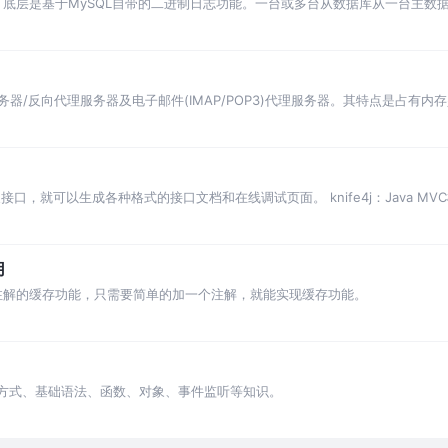
程，底层是基于MySQL自带的二进制日志功能。一台或多台从数据库从一台主数
。
eb服务器/反向代理服务器及电子邮件(IMAP/POP3)代理服务器。其特点是占有内
接口，就可以生成各种格式的接口文档和在线调试页面。 knife4j：Java MVC
用
了基于注解的缓存功能，只需要简单的加一个注解，就能实现缓存功能。
ript引入方式、基础语法、函数、对象、事件监听等知识。