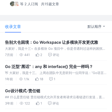
等 2 人订阅
共15篇文章
收录文章
默认顺序
告别大仓困境：Go Workspace 让多模块开发更优雅
大家好，我是十三~ 在多模块 Go 项目中，你是否遇到过这样的困扰：
项目包含多个独立模块（如主服务、公共库、第三方客户端封装），它
7月前
441
2
评论
们之间可能需要相互引用，但在开发阶段，并不想每次都把修改推送到
远程仓
Go 泛型“黑话”：any 和 interface{} 完全一样吗？
👋 大家好，我是十三。 上周在团队中无意听到一位同学说：“Go语言里
的 any 和 interface{} 是完全一样的。” 这句话瞬间勾起了我的思考：
1年前
1.1k
18
1
在泛型（Generics） 之外的场景中，我在日
Go设计模式-责任链
## 什么是责任链 责任链模式允许开发者将请求沿着链进行发送，直至
其中一个处理者对象对其进行处理。 责任链模式可以将请求的发送者和
3年前
122
1
评论
接收者解耦 责任链模式允许多个处理者对象对请求进行处理，无须让发