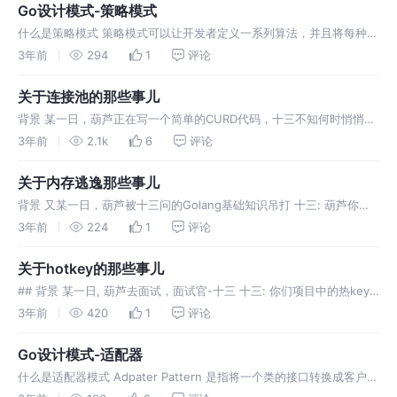
送者
Go设计模式-策略模式
什么是策略模式 策略模式可以让开发者定义一系列算法，并且将每种算
法分别放入独立的类，从而使得算法的对象可以相互替换 组成； 上下
3年前
294
1
评论
文(Context): 维护指向具体策略引用的类，并且仅通过策略接口与该
关于连接池的那些事儿
背景 某一日，葫芦正在写一个简单的CURD代码，十三不知何时悄悄的
来到身后 十三: 葫芦，你知道db的 conn 如何管理的 葫芦一哆嗦 葫芦:
3年前
2.1k
6
评论
通过池化技术，通过maxIdleConns 和 max
关于内存逃逸那些事儿
背景 又某一日，葫芦被十三问的Golang基础知识吊打 十三: 葫芦你知
道Golang的内存逃逸么，举几个栗子，以及你在项目中如何优化的 葫
3年前
224
1
评论
芦: Golang会自己进行内存分配，开发者不需要关系内存分
关于hotkey的那些事儿
## 背景 某一日, 葫芦去面试，面试官-十三 十三: 你们项目中的热key
是如何处理的 葫芦: 热key我们会放到缓存中，如果不存在，用单飞从
3年前
420
1
评论
redis获取，在加载到缓存，缓存用的go-cach
Go设计模式-适配器
什么是适配器模式 Adpater Pattern 是指将一个类的接口转换成客户端
希望的另一个接口，使原本因接口不兼容而不能一起工作的类可以一起