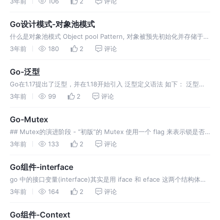
3年前
106
2
评论
工作 组成如下： 目标：定义客户端所需的接口 适配器：适配
Go设计模式-对象池模式
什么是对象池模式 Object pool Pattern, 对象被预先初始化并存储于对
象池中，当需要时，客户端可以从对象池中请求一个对象并使用，然后
3年前
180
2
评论
将其返回对象池中 组成： 对象池： 类，主要用于维护
Go-泛型
Go在1.17提出了泛型，并在1.18开始引入 泛型定义语法 如下： 泛型的
作用如下： 通用化，同一个逻辑不必对每个类型重复实现 类型安全和
3年前
99
2
评论
自动推断 泛型常见用法 基础类型拓展 ~前缀表示基础类型的扩
Go-Mutex
## Mutex的演进阶段 - “初版”的 Mutex 使用一个 flag 来表示锁是否
被持有，实现比较简单 - 后来照顾到新来的 goroutine，所以会让新的
3年前
133
2
评论
goroutine 也尽可能地先获
Go组件-interface
go 中的接口变量(interface)其实是用 iface 和 eface 这两个结构体来
表示的: iface 表示某一个具体的接口(含有方法的接口) eface 表示一个
3年前
164
2
评论
空接口 结构体如下： _t
Go组件-Context