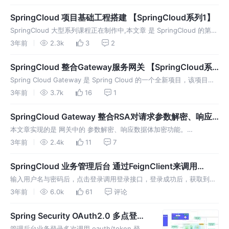
SpringCloud 项目基础工程搭建 【SpringCloud系列1】
SpringCloud 大型系列课程正在制作中,本文章 是 SpringCloud 的第一
小节，来描述使用 idea 创建一个 maven 项目容器
3年前
2.3k
3
2
SpringCloud 整合Gateway服务网关 【SpringCloud系
列5】
Spring Cloud Gateway 是 Spring Cloud 的一个全新项目，该项目是
基于 Spring 5.0，Spring Boot 2.0 和 Project Reactor 等响应式
3年前
3.7k
16
1
SpringCloud Gateway 整合RSA对请求参数解密、响应
结果加密【SpringCloud系列10】
本文章实现的是 网关中的 参数解密、响应数据体加密功能。
commons-codec 是Apache开源组织提供的用于摘要运算、编码解码
3年前
2.4k
11
7
的包。常见的编码解码工具Base64、MD5、Hex、SHA1
SpringCloud 业务管理后台 通过FeignClient来调用
oauth/token接口【SpringCloud系列11】
输入用户名与密码后，点击登录调用登录接口，登录成功后，获取到
token ，再获取管理后台用户的菜单权限
3年前
6.0k
61
评论
Spring Security OAuth2.0 多点登录
与单点登录【SpringCloud系列12】
管理后台业务登录多次调用 oauth/token 登录