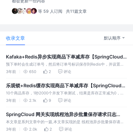
都会更新一些内容
等 59 人订阅
共11篇文章
收录文章
默认顺序
Kafaka+Redis异步实现商品下单减库存【SpringCloud
系列18】
预下单时会生成订单号，然后将订单号标识保存到Redis中，并设置有
效期为1分钟，然后通过 kafaka 将预下单信息发送到订单服务中进行实
3年前
650
2
评论
际的下单操作
乐观锁+Redis缓存实现商品下单减库存【SpringCloud系
列17】
10个商品库存，1秒2000个并发下单测试，结果是库存正常减为0，订
单创建了1800个，出现严重超卖。
3年前
2.1k
9
评论
SpringCloud 网关实现线程池异步批量保存请求日志
【SpringCloud系列16】
本文章是系列文章中的一篇,本文章实现的是 线程池异步批量保存请求
日志，实现的是数据库中保存日志数据.
3年前
2.0k
2
评论