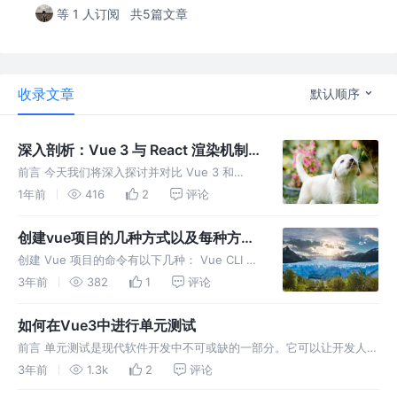
等 1 人订阅
共5篇文章
收录文章
默认顺序
深入剖析：Vue 3 与 React 渲染机制
和生命周期对比
前言 今天我们将深入探讨并对比 Vue 3 和
React 18 的渲染机制与生命周期。不多做停
1年前
416
2
评论
留，让我们直接开始吧！ 渲染机制 vue3 渲染
机制 Vue 3 的渲染机制主要基于虚拟
创建vue项目的几种方式以及每种方式
DOM（Vir
对应的打包方式
创建 Vue 项目的命令有以下几种： Vue CLI 命
令：vue create <project-name> 打包工具：
3年前
382
1
评论
Vue CLI 默认使用 Webpack 进行打包。 Vite
命令：npm
如何在Vue3中进行单元测试
前言 单元测试是现代软件开发中不可或缺的一部分。它可以让开发人员
更加自信地修改和重构代码，而不会破坏现有的功能。在编写组件时，
3年前
1.3k
2
评论
单元测试可以帮助我们确保组件的正确性和可靠性，并提高代码质量。