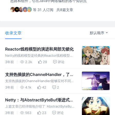
思路和组件，引出Java中网络编程的各个知识点
等 31 人订阅
共8篇文章
收录文章
默认顺序
Reactor线程模型的演进和局部无锁化
Netty的线程模型是经典的Reactor线程模型。
底层的线程模型，才是最大程度上决定系统的性
3年前
2.2k
29
评论
能、吞吐量，决定了整个系统的瓶颈。
支持热插拔的ChannelHandler，了解
一下
支持热插拔的ChannelHandler能够应对不同场
景定制化，能够在程序运行时动态地去新增或者
3年前
4.1k
42
2
删除ChannelHandler。
Netty：与AbstractByteBuf渐进式步
进截然不同的扩容规则--
上篇文章已经详细地介绍了`AbstractByteBuf`
AdaptiveRecvByteBufAllocator
写入数据时，会先判断是否需要扩容并且扩容的
3年前
563
23
评论