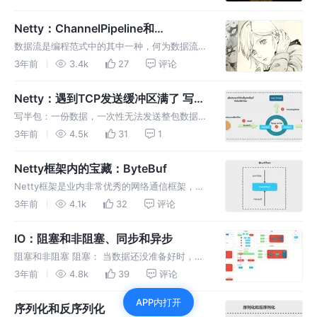
算法采用的是渐进式步进的方式进行扩容，然而
就有他的一个子类采取完全相反的方式，背后到
Netty：ChannelPipeline和
底隐藏了什么细节
ChannelHandler为什么会鬼混在一
数据流是编程范式中的其中一种，何为数据流?
起？
数据流具有无穷数据源、数据流向的特点，无穷
3年前
3.4k
27
评论
数据源：你无法预估你需要处理的数据流，你也
不知道什么时候会产生数据
Netty：遇到TCP发送缓冲区满了 写半
包操作该如何处理
写半包：一份数据，一次性无法发送整包数据，
选择发送一部分数据，那么第一次的操作称为写
3年前
4.5k
31
1
半包，来看看Netty是怎么处理写半包操作的.
Netty框架内的宝藏：ByteBuf
Netty框架是业内非常优秀的网络通信框架，本
系列主要是通过介绍Netty里面优秀的组件设
3年前
4.1k
32
评论
计，学一下高手的操作，本篇主要介绍组件之
一：ByteBuf
IO：阻塞和非阻塞、同步和异步
阻塞和非阻塞 阻塞： 当数据还没准备好时，调
用了阻塞的方法，则线程会被挂起，会让出CPU
3年前
4.8k
39
评论
时间片，此时是无法处理过来的请求，需要等待
APP内打开
其他线程来进行唤醒，该线程才能进行后续操作
序列化和反序列化