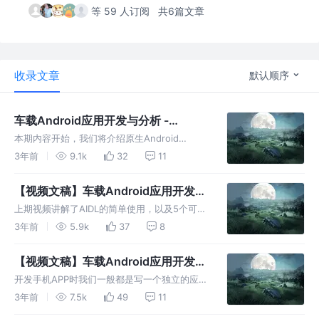
等 59 人订阅
共6篇文章
收录文章
默认顺序
车载Android应用开发与分析 -
SystemUI 「功能」与「源码结构」分
本期内容开始，我们将介绍原生Android
析
Automotive中车载应用的实现方式和它的原
3年前
9.1k
32
11
理。首先要介绍的就是车载应用开发中非常重要
的一个系统应用，SystemUI
【视频文稿】车载Android应用开发与
分析 - AIDL实践与封装（下）
上期视频讲解了AIDL的简单使用，以及5个可能
在使用AIDL过程会遇到的问题，本期视频我们
3年前
5.9k
37
8
继续把余下的5个的问题讲完。
【视频文稿】车载Android应用开发与
分析 - AIDL实践与封装（上）
开发手机APP时我们一般都是写一个独立的应
用，很少会涉及到除了系统服务以外的多个进程
3年前
7.5k
49
11
间交互的情况，但开发车载应用则不同，随着车