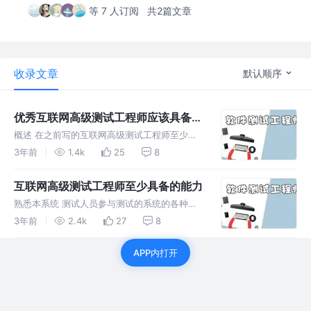
等 7 人订阅
共2篇文章
收录文章
默认顺序
优秀互联网高级测试工程师应该具备的
能力
概述 在之前写的互联网高级测试工程师至少具
备的能力一文中，提到了测试工程师至少具备的
3年前
1.4k
25
8
能力，但是并没有提到优秀测试工程师应该具备
的能力，下文简单的谈一谈。当然这些全部都是
互联网高级测试工程师至少具备的能力
我的个人理解。 能发现问题，还能
熟悉本系统 测试人员参与测试的系统的各种业
务场景，必须做到精熟 。一旦需求有改动，可
3年前
2.4k
27
8
以清楚快速的知道上下文。同时可以清楚的知道
哪些点是需要重点测试的。 熟悉跟本系统有通
APP内打开
讯的上下游系统业务 跟本系统有通