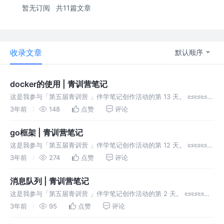
暂无订阅
共11篇文章
收录文章
默认顺序
docker的使用 | 青训营笔记
这是我参与「第五届青训营 」伴学笔记创作活动的第 13 天。 📜📜📜今
天学习的是docker工具的使用。今天是一篇存稿，docker是前几天装
3年前
148
点赞
评论
的，这几天刚用到，所以把遇到的问题汇集一下。
go框架 | 青训营笔记
这是我参与「第五届青训营 」伴学笔记创作活动的第 12 天。 📜📜📜今
天学习的是go框架ketix和hertz
3年前
274
点赞
评论
消息队列 | 青训营笔记
这是我参与「第五届青训营 」伴学笔记创作活动的第 2 天。 📜📜📜今
天学习的是消息队列。思考下面这些情况应该如何处理？
3年前
95
点赞
评论