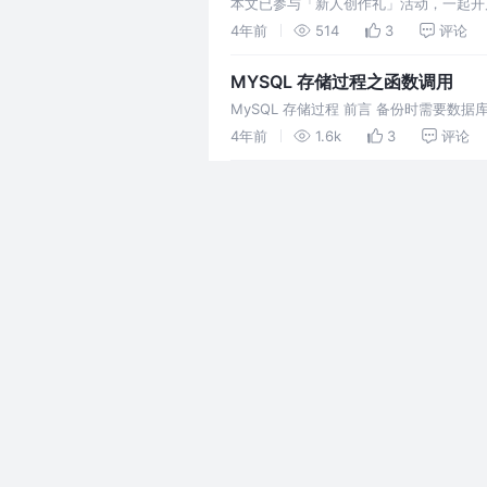
本文已参与「新人创作礼」活动，一起开启掘金创作之路。 
4年前
514
3
评论
MYSQL 存储过程之函数调用
MySQL 存储过程 前言 备份时需要
程？ 将重复性很高的一些操作，封装到
4年前
1.6k
3
评论