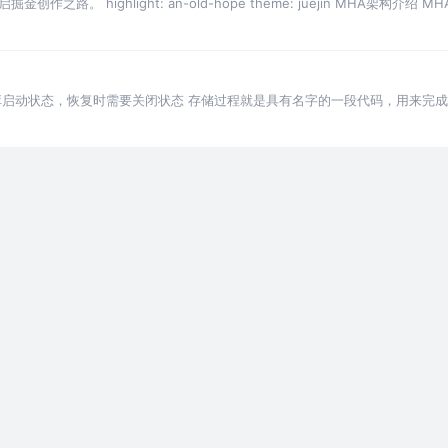
highlight: an-old-hope theme: juejin MHA架构介绍 MHA是Mast
数据库启动状态，恢复时需要关闭状态 存储过程就是具有名字的一段代码，用来完成
一个存储过