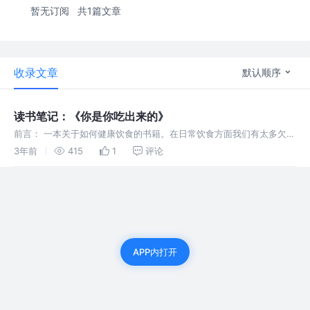
暂无订阅
共1篇文章
收录文章
默认顺序
读书笔记：《你是你吃出来的》
前言： 一本关于如何健康饮食的书籍。在日常饮食方面我们有太多欠缺
的地方，长期的坏习惯会损害身体健康。 靠着平时的零碎时间终于是读
3年前
415
1
评论
完了
APP内打开