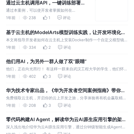
通过云主机调用API，一键训练部署商
品问答模型
通过本案例，可以使开发者掌握如何在
ModelArts一键部署模型，和调用API的操作，
1年前
238
1
评论
更熟练的使用AI开发工具。
基于云主机的ModelArts模型训练实践，让开发环境化繁
为简
本文将指导开发者如何在云主机上安装Docker制作一个自定义模型镜像
并在ModelArts平台使用这个镜像作模型训练。
1年前
334
2
评论
他们用AI，为另外一群人做了双“眼睛”
他们，正在向光而行！ 有这样一群来自武汉工程大学的学生，他们怀揣
着对科技的热爱与对社会的关怀，通过智能设备帮助视障人群打破黑暗
1年前
402
3
评论
的枷锁，让他们也能自由地向光而行。
华为技术专家出品，《华为开发者空间案例指南》带你玩
转云上20+场景应用开发
免费领取云主机，开启你的云上开发之旅，分享体验将有机会赢取精美
礼品。 关键词：开发者空间、AI、鲲鹏、Serverless
1年前
208
3
评论
零代码构建AI Agent，解读华为云AI原生应用引擎的架构
与实践
深入浅出地介绍华为云AI原生应用引擎，通过分钟级智能生成Agent应
用的方式帮助企业完成从传统应用到智能应用的竞争力转型，使能千行