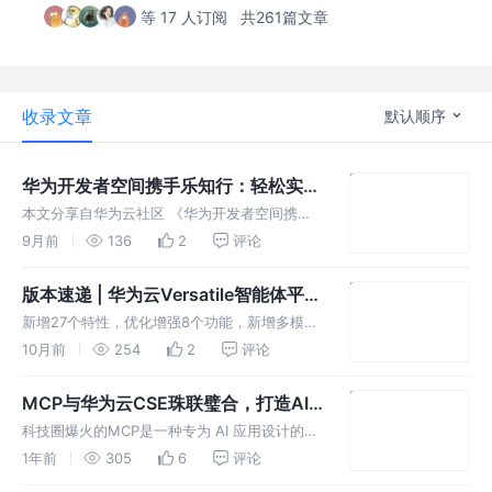
等 17 人订阅
共261篇文章
收录文章
默认顺序
华为开发者空间携手乐知行：轻松实现
智能网联小车数据可视化系
本文分享自华为云社区 《华为开发者空间携手
乐知行：轻松实现智能网联小车数据可视化系
9月前
136
2
评论
》 ，作者：华为开发者空间小助手。 在AI重塑
课堂、算力驱动教学创新的今天，让前沿技术从
版本速递 | 华为云Versatile智能体平台
“概念”落地为“可感知的教学
新增特性介绍（2025年9月发布）
新增27个特性，优化增强8个功能，新增多模态
交互（图像、语音），新增敏感内容审查和风
10月前
254
2
评论
控，新增提示词管理，支持查看Trace调用链，
查看使用量等统计指标，在运营运维、安全审查
MCP与华为云CSE珠联璧合，打造AI
等企业级特性上有大幅提升。
时代微服务生态引擎
科技圈爆火的MCP是一种专为 AI 应用设计的通
信协议，华为云 CSE 通过创新性地结合 MCP
1年前
305
6
评论
协议和微服务体系，可以帮助企业解决传统微服