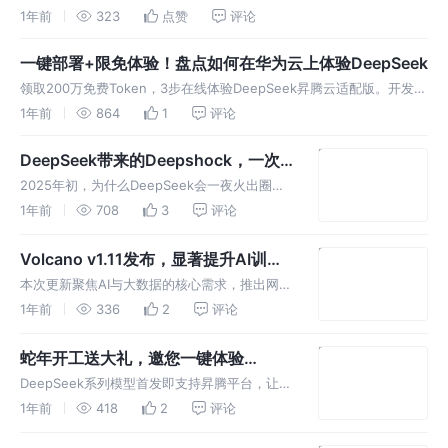
打开DeepSeek都会再屏幕上弹出“服务器繁忙”的问题。只需要4步即可
1年前
323
点赞
评论
轻松完成部署。
一键部署+限免体验！盘点如何在华为云上体验DeepSeek
领取200万免费Token，3步在线体验DeepSeek昇腾云适配版。开发者
可以在MaaS平台上轻松部署和使用这一模型。
1年前
864
1
评论
DeepSeek带来的Deepshock，一次
看懂DeepSeek
2025年初，为什么DeepSeek会一夜火出圈？
为什么会让行业兴奋？它的出现，是否让大模型
1年前
708
3
评论
对GPU/NPU的算力需求还要那么大？本文从几
个维度尝试分析一下。
Volcano v1.11发布，显著提升AI训练
与推理任务的性能
本次更新聚焦AI与大数据的核心需求，推出网络
拓扑感知调度、多集群AI作业调度等重磅特性，
1年前
336
2
评论
显著提升AI训练与推理任务的性能。
蛇年开工送大礼，邀您一键体验
DeepSeek系列新模型
DeepSeek系列模型首发即支持昇腾平台，让用
户能够在昇腾硬件和MindIE推理引擎上实现高
1年前
418
2
评论
效推理。