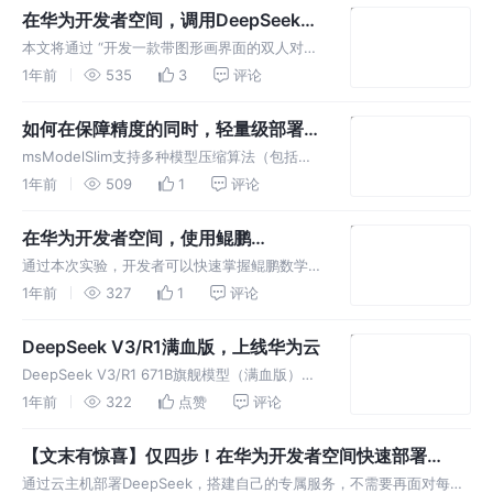
务适配 AI 系统的多重痛点。
在华为开发者空间，调用DeepSeek实
现代码自动生成
本文将通过 “开发一款带图形画界面的双人对战
游戏” 实践案例，手把手带您掌握在云主机调用
1年前
535
3
评论
DeepSeek实现代码自动生成的全流程。
如何在保障精度的同时，轻量级部署
DeepSeek？
msModelSlim支持多种模型压缩算法（包括量
化压缩、稀疏压缩等），为开发者提供更加灵
1年前
509
1
评论
活、高效的模型压缩量化方案。
在华为开发者空间，使用鲲鹏
BoostKit数学库优化程序性能
通过本次实验，开发者可以快速掌握鲲鹏数学库
的安装与使用，并对所涉及的数学库性能表现有
1年前
327
1
评论
清晰认识，欢迎观看了解~
DeepSeek V3/R1满血版，上线华为云
DeepSeek V3/R1 671B旗舰模型（满血版），
通常需要高端GPU进行推理，现在基于华为云
1年前
322
点赞
评论
昇腾云服务的全栈优化适配，可获得持平全球高
端GPU部署模型的效果，提供稳定的、生产级
【文末有惊喜】仅四步！在华为开发者空间快速部署
服务能力，满足业
DeepSeek
通过云主机部署DeepSeek，搭建自己的专属服务，不需要再面对每次