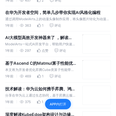
1年前
457
2
评论
万业智能应用创新。
在华为开发者空间，简单几步带你实现AI风格化编程
通过调用ModelArts上的动漫头像制作应用，将头像图片转化为动漫风
格的头像图片。 关键词：云主机、AI、FunctionGraph、ModelArts
1年前
363
1
评论
AI大模型高效开发神器来了 ，解读
ModelArts 8大能力
ModelArts一站式AI开发平台，帮助用户快速高
效创建和部署AI模型，并管理整个开发生命周
1年前
297
点赞
评论
期。面向不同类型的开发者，提供8大能力模
块，一站式实现数据处理、模型开发及应用开发
基于Ascend C的Matmul算子性能优
化最佳实践
本文将为开发者优化昇腾Cube类算子性能带来
启发。 关键词：昇腾 技术领域：人工智能、
1年前
469
1
评论
Ascend C、Matmul算子、性能优化
技术解读：华为云如何携手昇腾、鸿蒙
等根生态，助力开发者技术创新
分享在华为云上通过生态协同，基于昇腾云服
务、HarmoyOS、盘古大模型等产品实现技术创
1年前
375
1
评论
APP内打开
新、商业成功的故事，了解根生态各技术趋势及
最新前沿科技。
深度解读KubeEdge架构设计与边缘AI