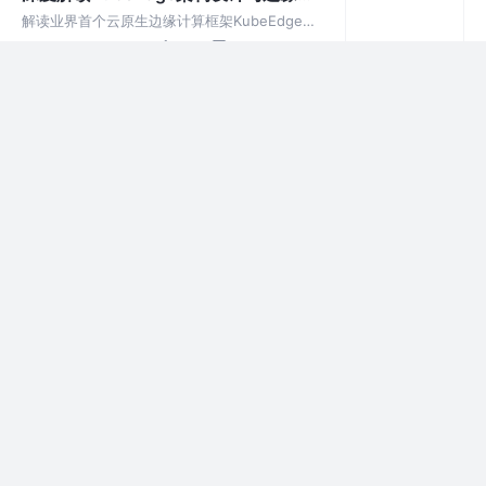
实践探索
解读业界首个云原生边缘计算框架KubeEdge的
架构设计，如何实现边云协同AI，将AI能力无缝
2年前
476
3
2
下沉至边缘，让AI赋能边侧各行各业，构建智
能、高效、自治的边缘计算新时代，共同探索智
程序员必备开发神器：领取云主机，零
能边缘的新篇章。
码创建专属AI Agent
本文分享自华为云社区《【开发利器】解锁开发
者超能力：免费领取云主机，零码创建专属AI
2年前
323
1
评论
Agent》，快来给你的开发工作加点“码力”。
降低大模型推理87%时延！华为云论文
入选顶会USENIX ATC'24
论文提出了CachedAttention，一种新的注意
力机制允许在多轮对话中重用KV Cache，显著
2年前
455
5
评论
减少重复计算开销从而提升推理性能。
基于MindSpore实现BERT对话情绪识
别
本文分享自华为云社区《【昇思25天学习打卡
营打卡指南-第二十四天】基于 MindSpore 实
2年前
213
1
评论
现 BERT 对话情绪识别》，本文用一个文本情感
分类任务为例子来说明BERT模型的整个应用过
田间地头“有智慧”，华为云助力盈禾嘉
程。
田打造病虫害防治新模式
本文分享自华为云社区《田间地头“有智慧”，盈
禾嘉田打造病虫害防治新模式》，三大改造方
2年前
300
1
评论