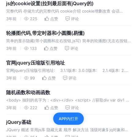
js的cookie设置(拉到最后面有jQuery的)
完整代码 存储方式的完整代码 cookie介绍 cookie增删改查 会话
cookie(seccion cookie)，不设置数据的过期时间，默认cookie在浏览
3年前
225
点赞
评论
器关闭时删除， 格式 “key=va
轮播图代码,带定时器和小圆圈(易懂)
简单的显示隐藏(带小圆圈和左右按钮,js写) 简单的轮播图(无左右按钮
和小圆圈,简单切换隐藏显示,jq写的) 下面这个是jQuery写的无缝轮播
3年前
133
点赞
评论
图,非隐藏显示,带左右按钮和圆圈
官网jquery压缩版引用地址
官网jquery压缩版引用地址: 3.1.1版本: 3.0.0版本: 2.1.4版本: 2.百
度压缩版引用地址: 3.微软压缩版引用地址: 4本人在使用版本
3年前
99
点赞
评论
随机函数和动画函数
<body> 抽到的名字为：<div></div> <script> //获取div var div1 =
document.querySelector
3年前
222
点赞
评论
APP内打开
jQuery基础
JQuery 概述 常用js库 隐藏元素 顺序 解决方法 顶级对象$ jq对象和
dom对象 jq对象和dom对象相互转换 jq选择器 jQuery筛选方法 jQuery