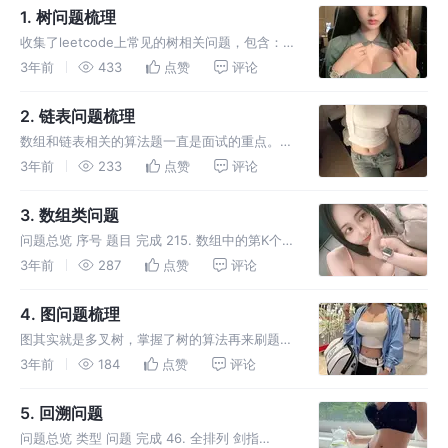
位运算
1. 树问题梳理
收集了leetcode上常见的树相关问题，包含：
树的深度、宽度，树的路径和一类问题，树的转
3年前
433
点赞
评论
换，祖先问题等等
2. 链表问题梳理
数组和链表相关的算法题一直是面试的重点。
整理了leetcode上高频题目，结合自己的理
3年前
233
点赞
评论
解，帮助快速掌握这部分内容。
3. 数组类问题
问题总览 序号 题目 完成 215. 数组中的第K个
最大元素 33. 搜索旋转排序数组 4. 寻找两个正
3年前
287
点赞
评论
序数组的中位数 34. 在排序数组中查找元素的
第一个和最后一个位置 剑指 Offer 51. 数
4. 图问题梳理
图其实就是多叉树，掌握了树的算法再来刷题。
问题列表 序号 题目 完成 133. 克隆图 图的遍历
3年前
184
点赞
评论
并查集 拓扑排序
5. 回溯问题
问题总览 类型 问题 完成 46. 全排列 剑指