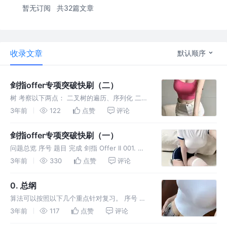
暂无订阅
共32篇文章
收录文章
默认顺序
剑指offer专项突破快刷（二）
树 考察以下两点： 二叉树的遍历、序列化 二叉
搜索树 剑指 Offer II 047. 二叉树剪枝 剑指
3年前
122
点赞
评论
Offer II 048. 序列化与反序列化二叉树 剑指
Offer II 049. 从根节点
剑指offer专项突破快刷（一）
问题总览 序号 题目 完成 剑指 Offer II 001. 整
数除法 ✅ 剑指 Offer II 002. 二进制加法 剑指
3年前
330
点赞
评论
Offer II 003. 前 n 个数字二进制中 1 的个数 剑
指 O
0. 总纲
算法可以按照以下几个重点针对复习。 序号 分
类 文章链接 链表与数组 队列与栈 树 图 回溯
3年前
117
点赞
评论
贪心 动态规划 排序与查找 字符串 数学知识与