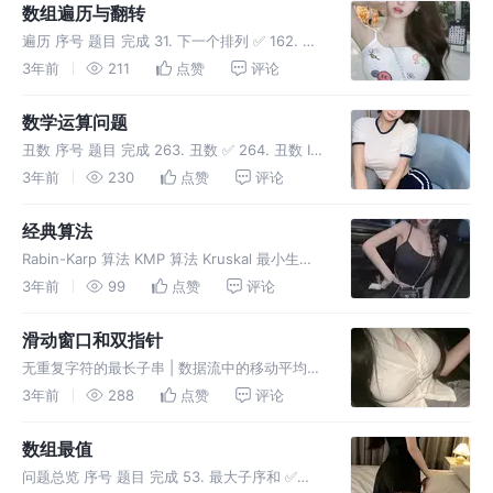
数组遍历与翻转
遍历 序号 题目 完成 31. 下一个排列 ✅ 162. 寻
找峰值 ✅ 852. 山脉数组的峰顶索引 ✅ 151. 反
3年前
211
点赞
评论
转字符串中的单词 ✅ 54. 螺旋矩阵 ✅ 59. 螺旋
矩阵 II ✅ 33. 搜
数学运算问题
丑数 序号 题目 完成 263. 丑数 ✅ 264. 丑数 II
✅ 1201. 丑数 III 313. 超级丑数 剑指 Offer 49.
3年前
230
点赞
评论
丑数 263. 丑数 264. 丑数 II 1201. 丑
经典算法
Rabin-Karp 算法 KMP 算法 Kruskal 最小生成
树算法 Prim 最小生成树算法 Dijkstra 算法
3年前
99
点赞
评论
滑动窗口和双指针
无重复字符的最长子串 | 数据流中的移动平均值
| 找到字符串中所有的字母异位词 | 字符串的排
3年前
288
点赞
评论
列 | 最小覆盖子串
数组最值
问题总览 序号 题目 完成 53. 最大子序和 ✅