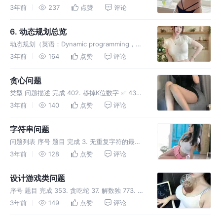
Offer II 083. 没有重复元素集合的全排列 51. N
3年前
237
点赞
评论
皇后 78. 子集 77.组合 47. 全排列 II 90.子集 II
40. 组合
6. 动态规划总览
动态规划（英语：Dynamic programming，简
称 DP），是一种在数学、管理科学、计算机科
3年前
164
点赞
评论
学、经济学和生物信息学中使用的，通过把原问
题分解为相对简单的子问题的方式求解复杂问题
贪心问题
的方法。动态规
类型 问题描述 完成 402. 移掉K位数字 ✅ 435.
无重叠区间 55. 跳跃游戏 135. 分发糖果 759.
3年前
140
点赞
评论
员工空闲时间 253. 会议室 II 767. 重构字符串
1497. 检查数组
字符串问题
问题列表 序号 题目 完成 3. 无重复字符的最长
子串 ✅ 151. 翻转字符串里的单词 8. 字符串转换
3年前
128
点赞
评论
整数 (atoi) 5. 最长回文子串 72. 编辑距离 93.
复原IP地址 91. 解码方
设计游戏类问题
序号 题目 完成 353. 贪吃蛇 37. 解数独 773. 滑
动谜题 174. 地下城游戏 514. 自由之路
3年前
149
点赞
评论