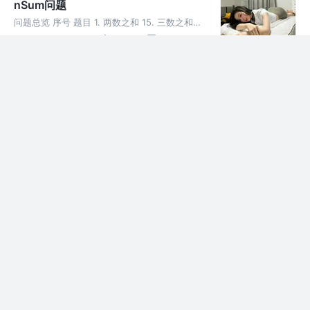
nSum问题
问题总览 序号 题目 1. 两数之和 15. 三数之和
167. 两数之和 II - 输入有序数组 18. 四数之和
3年前
139
点赞
评论
剑指 Offer II 007. 数组中和为 0 的三个数
TopK问题
问题总览 序号 题目 完成 215. 数组中的第K个
最大元素 ✅ 703. 数据流中的第K大元素 ✅ 剑指
3年前
134
点赞
评论
Offer 40. 最小的k个数 347. 前K个高频元素 ✅
692. 前K个高频单词 3
概率或随机算法
问题列表 序号 题目 完成 138. 复制带随机指针
的链表 380. 常数时间插入、删除和获取随机元
3年前
313
点赞
评论
素 381. O(1) 时间插入、删除和获取随机元素 -
允许重复 382. 链表随机节点 528.
跳跃游戏
问题总览 类型 问题描述 完成 45. 跳跃游戏 II ✅
55. 跳跃游戏 70. 爬楼梯 877. 石子游戏 1690.
3年前
350
点赞
2
石子游戏 VII 1654. 到家的最少跳跃次数
打家劫舍
问题总览 类型 问题描述 完成 198. 打家劫舍 ✅