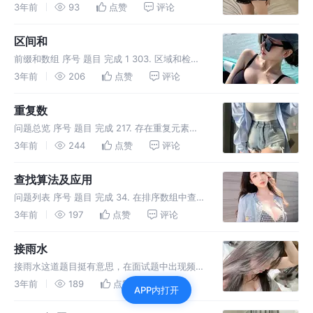
300. 最长递增子序列 354. 俄罗斯套娃信封问
3年前
93
点赞
评论
题
区间和
前缀和数组 序号 题目 完成 1 303. 区域和检索
- 数组不可变 ✅ 2 304. 二维区域和检索 - 矩阵
3年前
206
点赞
评论
不可变 ✅ 3 剑指 Offer II 013. 二维子矩阵的和
✅ 4 1314.
重复数
问题总览 序号 题目 完成 217. 存在重复元素
220. 存在重复元素 III 287. 寻找重复数 442. 数
3年前
244
点赞
评论
组中重复的数据 652. 寻找重复的子树 187. 重
复的DNA序列 1044.
查找算法及应用
问题列表 序号 题目 完成 34. 在排序数组中查找
元素的第一个和最后一个位置 704. 二分查找 剑
3年前
197
点赞
评论
指 Offer 53 - I. 在排序数组中查找数字 I 1011.
在 D 天内送达包裹的能力
接雨水
接雨水这道题目挺有意思，在面试题中出现频率
还挺高的 。问题总览 序号 题目 完成 11. 盛最多
3年前
189
点赞
评论
APP内打开
水的容器 42. 接雨水 407. 接雨水 II