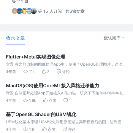
各个平台
等 15 人订阅
共6篇文章
收录文章
默认顺序
Flutter+Metal实现图像处理
背景 在之前自制的图像处理App中，使用了OpenGL处理图片，这次使
用Metal替代OpenGL，来达到更好的性能，顺便熟悉一下Metal的渲染
4年前
11k
8
评论
流程 基本思路 Flutter使用CVPixelBuf
MacOS(iOS)使用CoreML接入风格迁移能力
背景 自制图片处理App开始接入AI能力啦，研究了下如何将ONNX模型
转换为CoreML模型，并且在MacOS上运行（iOS应该也是可以支持
4年前
1.9k
点赞
1
的，毕竟都是CoreML框架） 模型的训练和转换成ONNX
基于OpenGL Shader的USM锐化
USM锐化基本原理 USM锐化利用原图减去高斯模糊后的图，达到提升
边缘清晰度的目的，基本公式如下 usmFactor表示锐化程度，可以从0
4年前
1.1k
点赞
评论