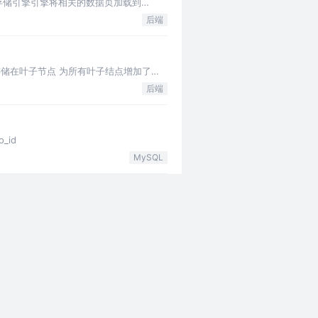
⽤具体存储引擎引擎将相关的数据⻚加载到
后端
键字存储在叶子节点 为所有叶子结点增加了一
后端
_id
MySQL