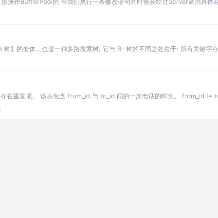
都是直接操作BufferPool的 当我们执⾏⼀条修改语句的时候会经过Server调
【B 树】的变体，也是一种多路搜索树, 它与 B- 树的不同之处在于: 所有关
重复项。 该表包含 from_id 与 to_id 间的一次电话的时长。 from_id != to
论