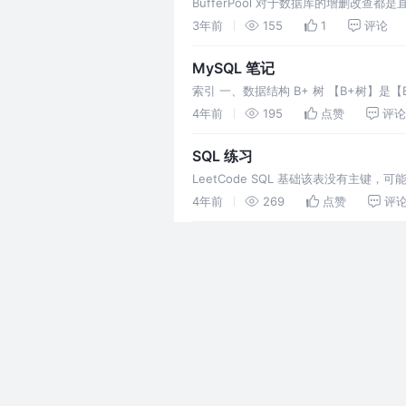
BufferPool 对于数据库的增删改查
BufferPool中 然后会记录
3年前
155
1
评论
MySQL 笔记
索引 一、数据结构 B+ 树 【B+树】是
个双向指针 简化 B+树 如下图： 选
4年前
195
点赞
评论
SQL 练习
LeetCode SQL 基础该表没有主键，可能存在
4年前
269
点赞
评