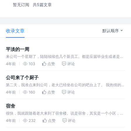
暂无订阅
共5篇文章
收录文章
默认顺序
平淡的一周
来公司一个星期了，陆陆续续也几个新员工。都是应届毕业生或者是培
训班刚培训出来的。 期间，我了解到，公司是新成立没多久，老大并不
4年前
103
点赞
评论
是老板，只是老板以前的同事的。
公司来了个厨子
第二天，我准点来到公司，老大已经坐在公司的吧台上了。 我热情的给
老大打着招呼：”老大，早啊！“ 老大点了点头，算是回应了。 我继续问
4年前
160
点赞
评论
道：”老大，吃了么，我给你去带点早饭？“
宿舍
很快，我就跟随着老大来到了宿舍楼。说是宿舍，其实是一个小区，比
较老的小区。每栋楼都是6层，而宿舍就是在第六层。 踏进宿舍里，感
4年前
232
点赞
评论
觉挺空旷的，除了木地板和白色的墙壁，其他啥都没有。