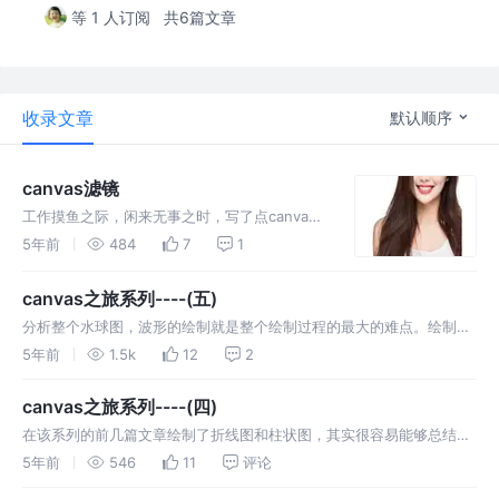
等 1 人订阅
共6篇文章
收录文章
默认顺序
canvas滤镜
工作摸鱼之际，闲来无事之时，写了点canvas
的滤镜来玩，话不多说，上效果图和源码 效果
5年前
484
7
1
图 原图 黑白 马赛克 高斯模糊 叠加颜色蒙版
html js
canvas之旅系列----(五)
分析整个水球图，波形的绘制就是整个绘制过程的最大的难点。绘制波
形，第一个难点就是波纹的形状，其实可以选择两种方案绘制，第一
5年前
1.5k
12
2
种，采取圆弧拼接的形式；第二种就是采用三次贝塞尔曲线来绘制曲
线。为了再次熟悉三次贝塞尔曲线的绘制过程，所以采用了方式二。波
canvas之旅系列----(四)
形的绘制难点二就是如何使得波形绘制…
在该系列的前几篇文章绘制了折线图和柱状图，其实很容易能够总结
出，在canvas的绘制过程中，一个重点就是位置坐标的计算。此次我们
5年前
546
11
评论
绘制图形的数据为： 为了方便后续绘制，所以我们要先对数据进行格式