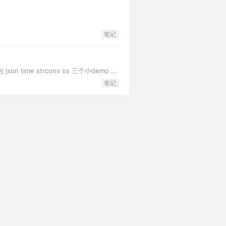
笔记
me strconv os 三个小demo 为
笔记