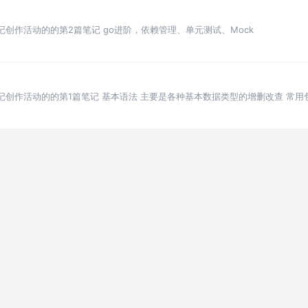
记创作活动的的第2篇笔记 go进阶，依赖管理、单元测试、Mock
活动的的第1篇笔记 基本语法 主要是各种基本数据类型的增删改查 常用包 json ti