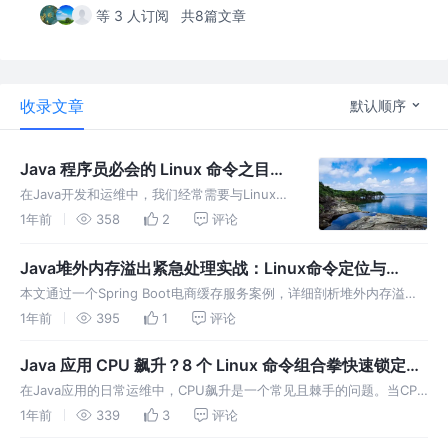
等 3 人订阅
共8篇文章
收录文章
默认顺序
Java 程序员必会的 Linux 命令之目录
操作
在Java开发和运维中，我们经常需要与Linux文
件系统进行交互。掌握基本的目录操作命令可以
1年前
358
2
评论
帮助我们高效地管理项目文件、查看目录结构、
部署应用程序等。本文将介绍Java程序员必须
Java堆外内存溢出紧急处理实战：Linux命令定位与
掌握的Linux目录操
Spring Boot解决方案
本文通过一个Spring Boot电商缓存服务案例，详细剖析堆外内存溢出
问题的排查与解决。案例中，商品缓存服务使用堆外内存存储Redis数
1年前
395
1
评论
据，但由于未释放ByteBuffer.allocateDire
Java 应用 CPU 飙升？8 个 Linux 命令组合拳快速锁定异
常线程
在Java应用的日常运维中，CPU飙升是一个常见且棘手的问题。当CPU
使用率居高不下时，应用的性能会严重下降，甚至可能导致服务不可
1年前
339
3
评论
用。面对这种情况，我们需要一套行之有效的方法，快速定位到引发问