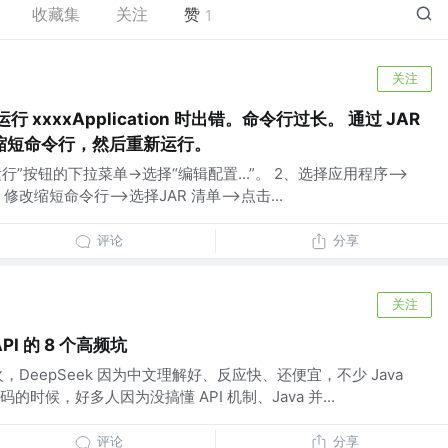
收藏集
关注
赞
1
关注
行 xxxxApplication 时出错。命令行过长。 通过 JAR
缩短命令行，然后重新运行。
行”按钮的下拉菜单→选择“编辑配置...”。 2、选择应用程序——>
修改缩短命令行——>选择JAR 清单——>点击...
评论
分享
关注
API 的 8 个高频坑
DeepSeek 因为中文理解好、反应快、还便宜，不少 Java
时候，好多人因为没搞懂 API 机制、Java 并...
评论
分享