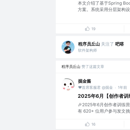
本文介绍了基于Spring Boo
方案。系统采用分层架构设计，集
19
程序员丘山
关注了
吧嗒
软件架构师
程序员丘山
赞了这篇文章
掘金酱
❤首席客服君 @掘金
1年前
·
2025年6月【创作者训
🎉2025年6月创作者训
有 620+ 位用户参与发文
16