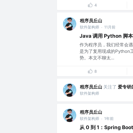
4
程序员丘山
软件架构师
11月前
·
Java 调用 Python 脚本
作为程序员，我们经常会遇到
是为了复用现成的Pytho
势。本文不聊太...
8
程序员丘山
关注了
爱专研
软件架构师
程序员丘山
软件架构师
1年前
·
从 0 到 1：Spring B