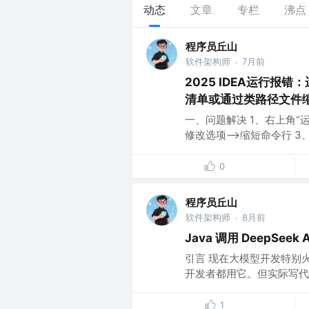
动态
文章
专栏
沸点
程序员丘山
软件架构师
7月前
·
2025 IDEA运行报错：运
清单或通过类路径文件
一、问题解决 1、右上角“运
修改选项——>缩短命令行 3、
0
程序员丘山
软件架构师
8月前
·
Java 调用 DeepSeek 
引言 现在大模型开发特别火，
开发者都用它。但实际写代码的
1