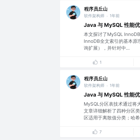
程序员丘山
软件架构师
1年前
·
Java 与 MySQL 
本文探讨了MySQL In
InnoDB全文索引的基
询扩展），并针对中...
1
程序员丘山
软件架构师
1年前
·
Java 与 MySQL 
MySQL分区表技术通过
文章详细解析了四种分区类
区适用于离散值分类；哈希分
7