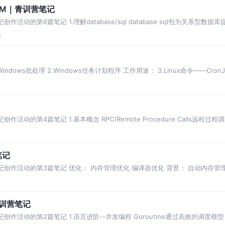
ORM｜青训营笔记
的第6篇笔记 1.理解database/sql database sql包为关系型数据库提供通
论
indows批处理 2.Windows任务计划程序 工作用途： 3.Linux命令——Cro
论
动的第4篇笔记 1.基本概念 RPC(Remote Procedure Calls远程过
笔记
记创作活动的第3篇笔记 优化： 内存管理优化 编译器优化 背景： 自动内存管
方案 基
青训营笔记
作活动的第2篇笔记 1.语言进阶--并发编程 Goroutine通过高效的调度模型