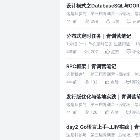
设计模式之DatabaseSQL与G
这是我参与「第三届青训营 -后端场」笔记创作活动
用 dri
4年前
298
点赞
评
分布式定时任务｜青训营笔记
1.介绍 (一）单机定时任务 生活用途： 1.W
Linux系统
4年前
207
点赞
评
RPC框架｜青训营笔记
这是我参与「第三届青训营 -后端场」笔记创作活
决的问题 2.RPC
4年前
132
点赞
评论
发行版优化与落地实践｜青训营
这是我参与「第三届青训营 -后端场」笔
题和思路 实践： 遇到的性能问题及优化
4年前
120
点赞
评论
day2_Go语言上手-工程实践｜
这是我参与「第三届青训营 -后端场」笔记创