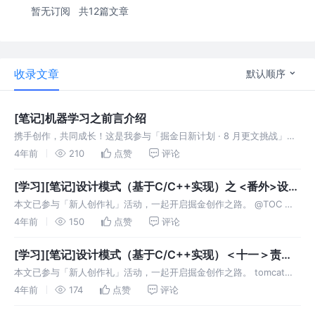
暂无订阅
共12篇文章
收录文章
默认顺序
[笔记]机器学习之前言介绍
携手创作，共同成长！这是我参与「掘金日新计划 · 8 月更文挑战」的
第1天 前言 人工智能 人工智能：为机器赋予人的智能 机器学习 机器学
4年前
210
点赞
评论
习：一种实现人工智能的方法. 机器学习(Machine Lea
[学习][笔记]设计模式（基于C/C++实现）之 <番外>设计
基础
本文已参与「新人创作礼」活动，一起开启掘金创作之路。 @TOC 前
言 设计原则 单一职责原则（Single Responsibility Principle） 定义
4年前
150
点赞
评论
不要存在多于一个导致类变更的原因。
[学习][笔记]设计模式（基于C/C++实现）＜十一＞责任
链模式
本文已参与「新人创作礼」活动，一起开启掘金创作之路。 tomcat责
任链模式解析 @TOC 责任链模式 定义 责任链模式(Chain of
4年前
174
点赞
评论
Responsibility)使多个对象都有机会处理请求，从