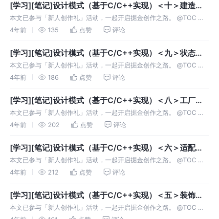
[学习][笔记]设计模式（基于C/C++实现）＜十＞建造者
模式
本文已参与「新人创作礼」活动，一起开启掘金创作之路。 @TOC 参
考 建造者模式 BuilderPattern 定义 使用场景 一步步构建的建造过程
4年前
135
点赞
评论
基本思路 1.设计指挥者，来调用实际建造者 建造
[学习][笔记]设计模式（基于C/C++实现）＜九＞状态模
式
本文已参与「新人创作礼」活动，一起开启掘金创作之路。 @TOC 状
态模式 状态模式|菜鸟教程 【游戏设计模式】之三 状态模式、有限状态
4年前
186
点赞
评论
机 & Unity版本实现 定义 在状态模式（State Patt
[学习][笔记]设计模式（基于C/C++实现）＜八＞工厂模
式
本文已参与「新人创作礼」活动，一起开启掘金创作之路。 @TOC 工
厂模式 C++ 深入浅出工厂模式（初识篇） C++ 深入浅出工厂模式（进
4年前
202
点赞
评论
阶篇） 简单工厂模式 定义 使用场景 基本思路 简单通过工厂类
[学习][笔记]设计模式（基于C/C++实现）＜六＞适配器
模式
本文已参与「新人创作礼」活动，一起开启掘金创作之路。 @TOC 适
配器模式 定义 参考菜鸟教程 将一个类的接口转换成客户希望的另外一
4年前
212
点赞
评论
个接口。适配器模式使得原本由于接口不兼容而不能一起工作的那些类
可以一
[学习][笔记]设计模式（基于C/C++实现）＜五＞装饰器
模式
本文已参与「新人创作礼」活动，一起开启掘金创作之路。 @TOC 装
饰器模式 定义 允许向一个现有的对象添加新的功能,同时又不改变结构.