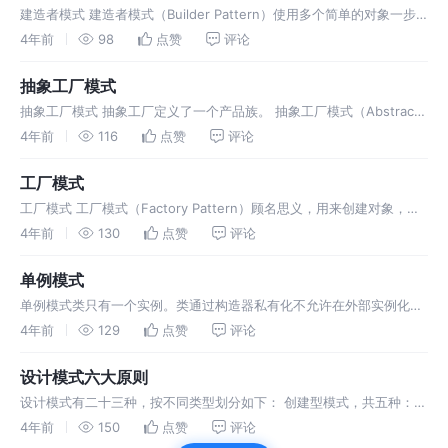
建造者模式 建造者模式（Builder Pattern）使用多个简单的对象一步
一步构建成一个复杂的对象。这
4年前
98
点赞
评论
抽象工厂模式
抽象工厂模式 抽象工厂定义了一个产品族。 抽象工厂模式（Abstract
Factory Pattern）
4年前
116
点赞
评论
工厂模式
工厂模式 工厂模式（Factory Pattern）顾名思义，用来创建对象，使
用者无需关系对象创建的过程。
4年前
130
点赞
评论
单例模式
单例模式类只有一个实例。类通过构造器私有化不允许在外部实例化类
对象。 饿汉模式 不管是否使用，一上来就初始
4年前
129
点赞
评论
设计模式六大原则
设计模式有二十三种，按不同类型划分如下： 创建型模式，共五种：工
厂方法模式、抽象工厂模式、单例模式、建造者
4年前
150
点赞
评论