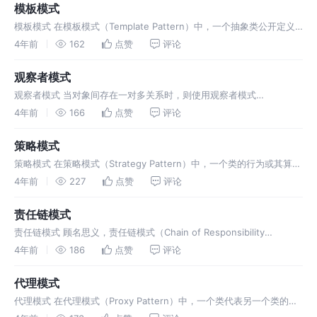
模板模式
模板模式 在模板模式（Template Pattern）中，一个抽象类公开定义
了执行它的方法的方式/模板
4年前
162
点赞
评论
观察者模式
观察者模式 当对象间存在一对多关系时，则使用观察者模式
（Observer Pattern）。比如，当一个
4年前
166
点赞
评论
策略模式
策略模式 在策略模式（Strategy Pattern）中，一个类的行为或其算法
可以在运行时更改。这种类型
4年前
227
点赞
评论
责任链模式
责任链模式 顾名思义，责任链模式（Chain of Responsibility
Pattern）为请求
4年前
186
点赞
评论
代理模式
代理模式 在代理模式（Proxy Pattern）中，一个类代表另一个类的功
能。这种类型的设计模式属于结