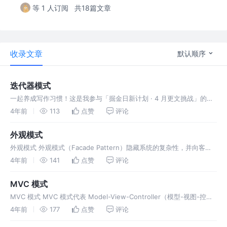
等 1 人订阅
共18篇文章
收录文章
默认顺序
迭代器模式
一起养成写作习惯！这是我参与「掘金日新计划 · 4 月更文挑战」的第
20天，点击查看活动详情。 状态模式 在状态模式（State Pattern）
4年前
113
点赞
评论
中，类的行为是基于它的状态改变的。这种类型的设计模式属
外观模式
外观模式 外观模式（Facade Pattern）隐藏系统的复杂性，并向客户
端提供了一个客户端可以访问系
4年前
141
点赞
评论
MVC 模式
MVC 模式 MVC 模式代表 Model-View-Controller（模型-视图-控制
器） 模式。
4年前
177
点赞
评论