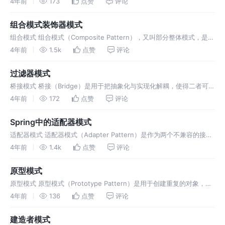
4年前
173
点赞
评论
组合模式装饰器模式
组合模式 组合模式（Composite Pattern），又叫部分整体模式，是用
于把一组相似的对象当作一
4年前
1.5k
点赞
评论
过滤器模式
桥接模式 桥接（Bridge）是用于把抽象化与实现化解耦，使得二者可以
独立变化。这种类型的设计模式属于结
4年前
172
点赞
评论
Spring中的适配器模式
适配器模式 适配器模式（Adapter Pattern）是作为两个不兼容的接口
之间的桥梁。这种类型的设计模
4年前
1.4k
点赞
评论
原型模式
原型模式 原型模式（Prototype Pattern）是用于创建重复的对象，同
时又能保证性能。这种类型的
4年前
136
点赞
评论
建造者模式