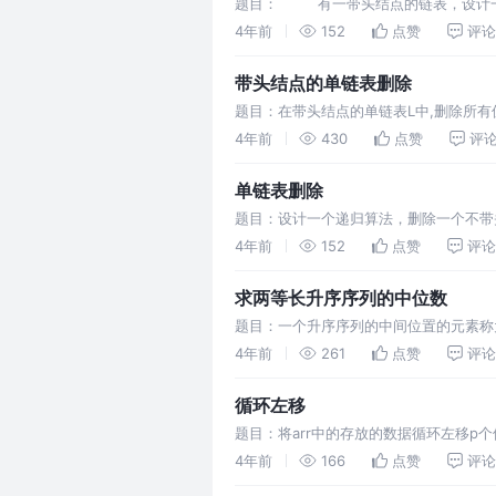
题目： 有一带头结点的链表，设计一算
素。
4年前
152
点赞
评论
带头结点的单链表删除
题目：在带头结点的单链表L中,删除所有
遍历的方式进行删除，设置前驱结点，当
4年前
430
点赞
评
单链表删除
题目：设计一个递归算法，删除一个不带
删除函数的参数必须是引用值，因为引用
4年前
152
点赞
评论
求两等长升序序列的中位数
题目：一个升序序列的中间位置的元素称
它们的中位数。 分析： 我们可以先将这
4年前
261
点赞
评论
循环左移
题目：将arr中的存放的数据循环左移p个位置，即将a
4年前
166
点赞
评论