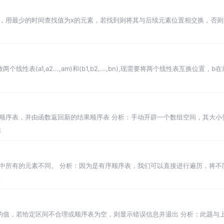
，用最少的时间查找值为x的元素，若找到则将其与后续元素位置相交换，否则，
可以采取折半查找的方
线性表(a1,a2...,am)和(b1,b2,...,bn),现需要将两个线性表互换位
顺序表，并由函数返回新的结果顺序表 分析：手动开辟一个数组空间，其大小
数组未取完，剩余部分全
论
中所有的元素不同。 分析：因为是有序顺序表，我们可以直接进行遍历，将不同
行排序，在进行处理
论
间的值，若给定区间不合理或顺序表为空，则显示错误信息并退出 分析：此题与