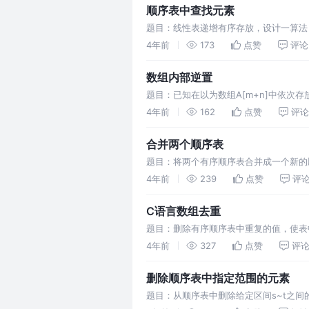
顺序表中查找元素
题目：线性表递增有序存放，设计一算法
是一个递增有序表，要使时间最少，我们
4年前
173
点赞
评论
数组内部逆置
题目：已知在以为数组A[m+n]中依次存放两个
我们可以进行三次逆
4年前
162
点赞
评论
合并两个顺序表
题目：将两个有序顺序表合并成一个新的
行遍历，依次取较小值赋给新数组，若有
4年前
239
点赞
评
C语言数组去重
题目：删除有序顺序表中重复的值，使表
度O(n)，若顺序表无序，我们可以先进
4年前
327
点赞
评
删除顺序表中指定范围的元素
题目：从顺序表中删除给定区间s~t之