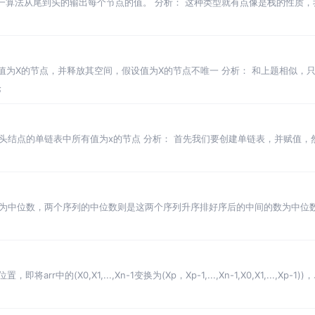
法从尾到头的输出每个节点的值。 分析： 这种类型就有点像是栈的性质，
值为X的节点，并释放其空间，假设值为X的节点不唯一 分析： 和上题相似，
前节点来保证不锻
论
头结点的单链表中所有值为x的节点 分析： 首先我们要创建单链表，并赋值，然
直接代表原始值，
为中位数，两个序列的中位数则是这两个序列升序排好序后的中间的数为中位数
两个序列合并成一个
rr中的(X0,X1,...,Xn-1变换为(Xp，Xp-1,...,Xn-1,X0,X1,...,X