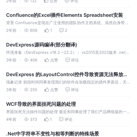
2年前
132
点赞
评论
中确实有一两个，那么这篇文章绝对适合你。 让我们从基础开始。任务
Confluence的Excel插件Elements Spreadsheet安装
背景 Confluence是现在广泛使用的团队协作文档系统。虽然自身带了
一些表格编辑功能，但表格的整体功能较弱，比如不能通过Excel文件
2年前
609
1
2
进行导入导出，表格在复制到Excel时格式会比较奇怪等等。对于
DevExpress源码编译(部分翻译)
环境准备（DevExpress v18.2 ~22.2）： vs2015至2022版本 .net
framework 4.7.2或更高（实际我们项目用4.5.2可以编译） asp.net
3年前
406
点赞
评论
mvc3(d
DevExpress 的LayoutControl控件导致资源无法释放的
问题处理
现象记录 前段时间同事发现我们的软件在加载指定的插件界面后，关闭
后插件的界面资源不能释放， 资源管理器中不管内存，还是GDI对象等
3年前
255
点赞
评论
相关资源都不会下降。 问题代码 问题的代码大概如下。 原因与解决方
案
WCF导致的界面挂死问题的处理
界面挂死无法操作问题的处理 最近和同事处理了我们产品网络版的一个
问题。记录一下。 问题描述 问题大概是这样：我们产品的网络版在控
4年前
373
1
评论
制某套设备时候界面会卡到没有任何反应。但是同样的设备在单机版软
件下却没有
.Net中字符串不变性与相等判断的特殊场景