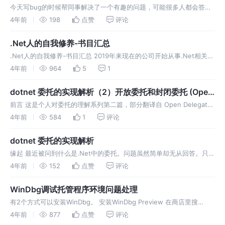
今天写bug的时候帮同事解决了一个有趣的问题，可能很多人都会答
错。分享给大家。 问题 请看以下例子，并回答问题。 请回答分割线后
4年前
198
点赞
评论
e1, e2, e3, e4 值为true还是false。 人人都知道在
.Net人的自我修养-书目汇总
.Net人的自我修养-书目汇总 2019年来现在的公司开始从事.Net相关的
工作。记录一下工作以来看过（或者翻过）和听过还不错打算看相关的
4年前
964
5
1
技术书籍或资料。 为了方便给大家参考，看(翻)过书目以难度排序
dotnet 委托的实现解析（2）开放委托和封闭委托 (Open
Delegates vs. Closed Delegates)
前言 这是个人对委托的理解系列第二篇，部分翻译自 Open Delegates
vs. Closed Delegates – SLaks.Blog，好像还没人翻译过，加上部分
4年前
584
1
评论
个人理解。希望能对大家理解
dotnet 委托的实现解析
缘起 最近被问到什么是.Net中的委托。问题虽然简单却无从回答。只能
说委托是托管世界的函数指针，这么说没啥大毛病，但也都是毛病（当
4年前
152
点赞
评论
时自己也知道这么说不太对，不过自己不太爱用这个也没准备确实没有
更好的答
WinDbg调试托管程序环境问题处理
有2个方式可以安装WinDbg。 安装WinDbg Preview 在商店里搜
WinDbg直接就可以安装。
4年前
877
点赞
评论