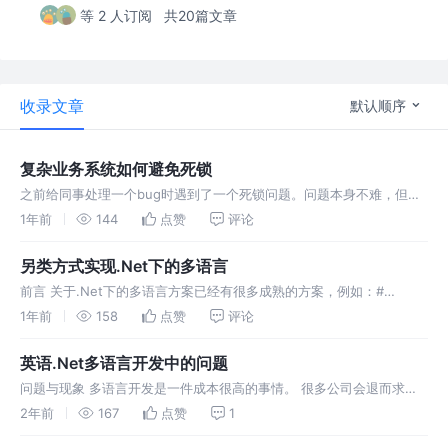
等 2 人订阅
共20篇文章
收录文章
默认顺序
复杂业务系统如何避免死锁
之前给同事处理一个bug时遇到了一个死锁问题。问题本身不难，但是
通过这个可以说明我们系统设计时如何避免死锁的发生。 大概的伪代码
1年前
144
点赞
评论
如下。 对应的图示（同事后来画的，还算比较清晰）如下： 死锁的处
理 死锁
另类方式实现.Net下的多语言
前言 关于.Net下的多语言方案已经有很多成熟的方案，例如：#
Avalonia 国际化之路：Resx 资源文件的深度应用与探索，或者#
1年前
158
点赞
评论
Avalonia使用XML文件实现国际化，基本都围绕官方的Sa
英语.Net多语言开发中的问题
问题与现象 多语言开发是一件成本很高的事情。 很多公司会退而求其
次选择只开发英文版本的软件分发到不同国家，但这里仍存在不同问
2年前
167
点赞
1
题。 我们就遇到了这样的问题，参考下面的代码。 输出为： 在开发