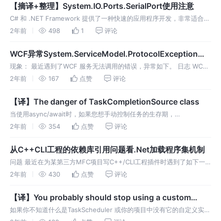
中，我们会把
【摘译+整理】System.IO.Ports.SerialPort使用注意
C# 和 .NET Framework 提供了一种快速的应用程序开发，非常适合需
要随着硬件设计的发展跟踪不断变化的需求的早期开发。在大多数方面
2年前
498
1
评论
都很理想。但.NET 附带的 System.IO.Port
WCF异常System.ServiceModel.ProtocolException问
题处理
现象： 最近遇到了WCF 服务无法调用的错误，异常如下。 日志 WCF
的问题一般需要对框架比较熟悉，有时难以定位。第一眼找不到原因的
2年前
167
点赞
评论
先 根据官方文档打开WCF日志 日志打开后发现服务端完全没有调用的
记
【译】The danger of TaskCompletionSource class
当使用async/await时，如果您想手动控制任务的生存期，
TaskCompletionSource<T>类是一个非常有用的工具。下面是
2年前
354
点赞
评论
TaskCompletionSource的一个示例 ，用于将
从C++CLI工程的依赖库引用问题看.Net加载程序集机制
问题 最近在为某第三方MFC项目写C++/CLI工程插件时遇到了如下一
个问题： MFC的工程不允许把.Net的依赖程序集放到执行程序的目录
2年前
430
点赞
评论
（防止影响其稳定性），依赖库只能放到非执行程序子目录的其他目录
【译】You probably should stop using a custom
TaskScheduler
如果你不知道什么是TaskScheduler 或你的项目中没有它的自定义实
现，你可能可以跳过这篇文章。但如果你不知道它是什么，但你的项目