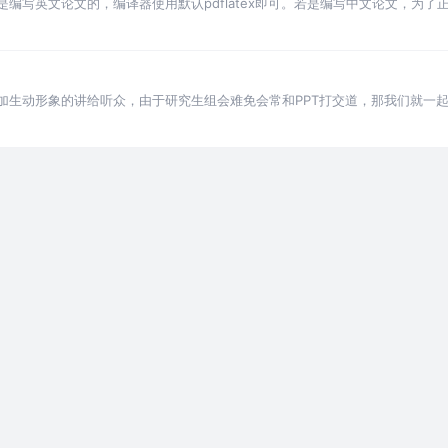
io工具。若是编写英文论文的，编译器使用默认pdflatex即可。若是编写中文论文
加生动形象的讲给听众，由于研究生组会难免会常和PPT打交道，那我们就一起