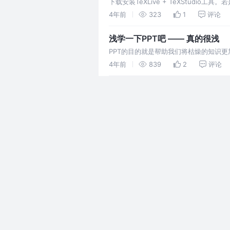
下载安装TeXLive + TeXStud
xelatex，utf-8编码。
4年前
323
1
评论
浅学一下PPT吧 —— 真的很浅
PPT的目的就是帮助我们将枯燥的知识更
4年前
839
2
评论