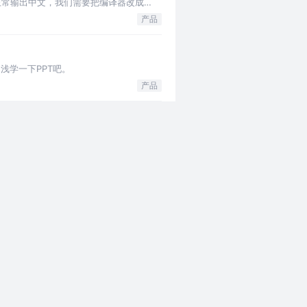
，为了正常输出中文，我们需要把编译器改成
产品
浅学一下PPT吧。
产品