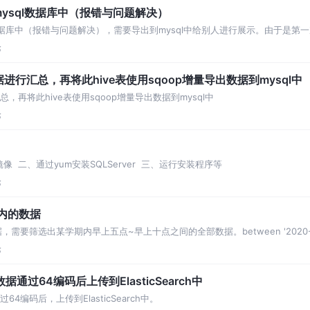
到mysql数据库中（报错与问题解决）
sql数据库中（报错与问题解决），需要导出到mysql中给别人进行展示。由于
论
据进行汇总，再将此hive表使用sqoop增量导出数据到mysql中
，再将此hive表使用sqoop增量导出数据到mysql中
论
置镜像 ​ 二、通过yum安装SQLServer ​ 三、运行安装程序等
论
内的数据
筛选出某学期内早上五点~早上十点之间的全部数据。between '2020-6-27' a
论
片数据通过64编码后上传到ElasticSearch中
过64编码后，上传到ElasticSearch中。