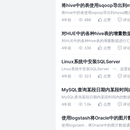
将hive中的表使用sqoop导出
将hive中的表使用sqoop导出到my
这里总结一下解决思
4年前
488
点赞
评
对HUE中的各种hive表的增量数
对HUE中的各种hive表的增量数据进行汇总
4年前
336
点赞
评
Linux系统中安装SQLServer
Linux系统中安装SQLServer ​ 一、设
4年前
323
点赞
评
MySQL查询某段日期内某段时间
MySQL查询某段日期内某段时间内的数据，需要
4年前
1.0k
点赞
评
使用logstash将Oracle中的图
使用logstash，将Oracle中的图片数据通