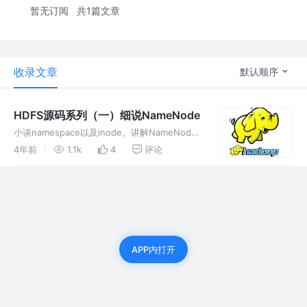
暂无订阅
共1篇文章
收录文章
默认顺序
HDFS源码系列（一）细说NameNode
小谈namespace以及inode。讲解NameNode
的editlog以及fsimage。简单剖析高可用
4年前
1.1k
4
评论
namenode的选举流程
APP内打开