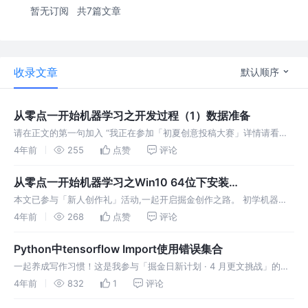
暂无订阅
共7篇文章
收录文章
默认顺序
从零点一开始机器学习之开发过程（1）数据准备
请在正文的第一句加入 “我正在参加「初夏创意投稿大赛」详情请看：
初夏创意投稿大赛” 从零点一开始机器学习之开发过程（1）数据准备
4年前
255
点赞
评论
前言 端午节到了，夏天也就来了，在夏天最美的生活是空调wifi西瓜，
西
从零点一开始机器学习之Win10 64位下安装
Cuda+Cudnn
本文已参与「新人创作礼」活动,一起开启掘金创作之路。 初学机器学
习，各种剪不断理还乱，给了代码都跑步起来的各种环境各种版本对
4年前
268
点赞
评论
应，一抹多，不兼容，网上的资料断层，版本不同，环境不断，真的直
逼放弃！！！！
Python中tensorflow Import使用错误集合
一起养成写作习惯！这是我参与「掘金日新计划 · 4 月更文挑战」的第
5天，点击查看活动详情。 cannot import name
4年前
832
1
评论
'BatchNormalization' from 'keras.l