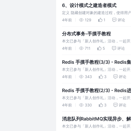
6、设计模式之建造者模式
定义 隐藏创建对象的建造过程，使得用
一步构建而成。它将变与不变相分离，即
4年前
129
1
评论
分布式事务-手摸手教程
本文已参与「新人创作礼」活动，一起开启
数据库本身的事务特性来实现的，因此叫
4年前
711
5
评论
Redis 手摸手教程(3/3) - R
本文已参与「新人创作礼」活动，一起开启掘金创作
个master可以拥有
4年前
343
3
评论
Redis 手摸手教程(2/3) - Redi
本文已参与「新人创作礼」活动，一起开启掘
保存的数据进行恢复的工作机制称为持久
4年前
330
3
评论
消息队列RabbitMQ实现异步、
本文已参与「新人创作礼」活动，一起开启掘金创