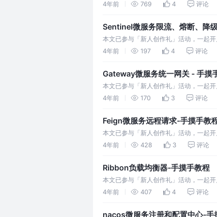
面的命令来运行MQ容器：
4年前
769
4
评论
Sentinel微服务限流、熔断、降级
本文已参与「新人创作礼」活动，一起开启掘金
流、流量整形、熔断降级、系统负载保
4年前
197
4
评论
Gateway微服务统一网关 - 手
本文已参与「新人创作礼」活动，一起开启掘金
这些字符串会被Predicate F
4年前
170
3
评论
Feign微服务远程请求-手摸手教
本文已参与「新人创作礼」活动，一起开启掘金
了，Spring会帮我们封装请求信息
4年前
428
3
评论
Ribbon负载均衡器-手摸手教程
本文已参与「新人创作礼」活动，一起开启掘金
实现负载均衡的核心代码如下图所示：
4年前
407
4
评论
nacos微服务注册和配置中心-