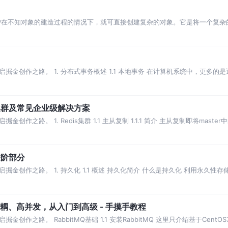
户在不知对象的建造过程的情况下，就可直接创建复杂的对象。它是将一个复杂
产品的组成部分是不变的
掘金创作之路。 1. 分布式事务概述 1.1 本地事务 在计算机系统中，更多
数据库事务
edis集群及常见企业级解决方案
之路。 1. Redis集群 1.1 主从复制 1.1.1 简介 主从复制即将mast
s进阶部分
金创作之路。 1. 持久化 1.1 概述 持久化简介 什么是持久化 利用永久
化 为什
解耦、高并发，从入门到高级 - 手摸手教程
作之路。 RabbitMQ基础 1.1 安装RabbitMQ 这里只介绍基于CentOS