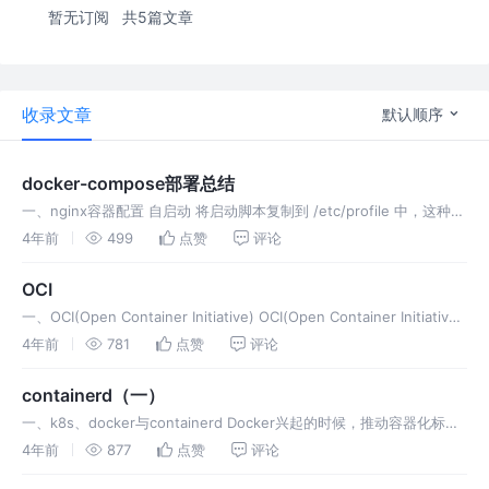
暂无订阅
共5篇文章
收录文章
默认顺序
docker-compose部署总结
一、nginx容器配置 自启动 将启动脚本复制到 /etc/profile 中，这种方
法在docker中并没有生效 添加自启动脚本nginx： 编写脚本start.sh：
4年前
499
点赞
评论
通过docker-compo
OCI
一、OCI(Open Container Initiative) OCI(Open Container Initiative)
是指开放容器倡议，是一个开放的治理结构；目的是建立容器格式和运
4年前
781
点赞
评论
行时的行业开
containerd（一）
一、k8s、docker与containerd Docker兴起的时候，推动容器化标
准，发起了开放容器倡议(Open Container Initiaiv)即OCI；OCI主要包
4年前
877
点赞
评论
含两个规范，一个是容器