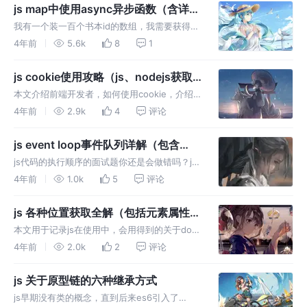
懂，一篇掌握，面试无忧。
js map中使用async异步函数（含详细
解释）
我有一个装一百个书本id的数组，我需要获得每
个书本的详细内容，都是调用一个接口，只不过
4年前
5.6k
8
1
是入参id不同，总不能连续写一百个请求，这时
候就可以使用了map执行异步来做这件事。
js cookie使用攻略（js、nodejs获取
与使用cookie、cookie实现自动登
本文介绍前端开发者，如何使用cookie，介绍
录）
客户端也就是前端html中的js、服务端nodejs，
4年前
2.9k
4
评论
两端的cookie获取与设置方法。
js event loop事件队列详解（包含
async在事件队列中的执行）
js代码的执行顺序的面试题你还是会做错吗？js
代码的运行顺序到底是怎样的呢？这就是event
4年前
1.0k
5
评论
loop事件队列知识，本文介绍平时使用到的在浏
览器中的js event loop事件队列。
js 各种位置获取全解（包括元素属性、
鼠标位置、滚动位置）
本文用于记录js在使用中，会用得到的关于dom
位置、宽高、鼠标位置的等方法与属性，便于学
4年前
2.0k
2
评论
习与日常使用。
js 关于原型链的六种继承方式
js早期没有类的概念，直到后来es6引入了