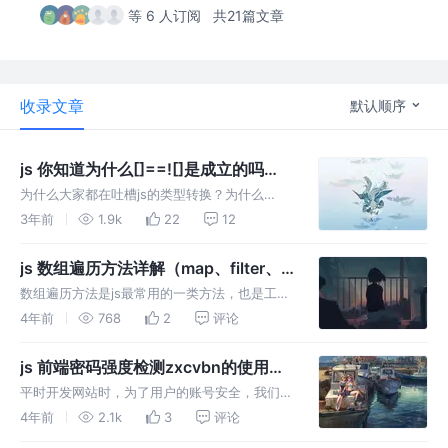
等 6 人订阅
共21篇文章
收录文章
默认顺序
js 你知道为什么[]==![]是成立的吗
（隐式类型转换）
为什么大家都在吐槽js的类型转换？为什么
[]==![]是成立的呢？我想你也想解除一下自己
3年前
1.9k
22
12
的迷惑吧？本文就来给介绍一下关于==的类型
转换问题。
js 数组遍历方法详解（map、filter、
find、findIndex、reduce）
数组遍历方法是js最常用的一类方法，也是工作
中必须掌握的一类方法，我们处理业务逻辑，大
4年前
768
2
评论
多都要对数组内的统一格式的数据进行遍历。
js 前端密码强度检测zxcvbn的使用
（含react示例）
平时开发网站时，为了用户的账号安全，我们大
多数时候需要在用户注册时，对用户的密码强度
4年前
2.1k
3
评论
加以限制或者提示，让用户知道自己的密码是否