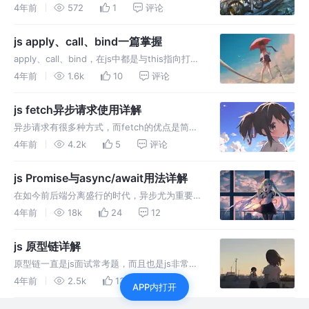
class，在这之前关于js如何实现继承，主要靠
4年前
572
1
评论
的就是原型链。本文循序渐进的介绍关于原型链
的各种继承方式的演变，这些继承方式的特点。
js apply、call、bind一篇掌握
apply、call、bind，在js中都是与this指向打交
道的，它们又该如何使用呢？本文先介绍apply
4年前
1.6k
10
评论
的用法，然后根据apply的用法引出call、bind
的相同点与区别，这样就比较容易记忆。
js fetch异步请求使用详解
异步请求有很多种方式，而fetch的优点是简洁
明了，而且js原生支持，我们在html中使用不需
4年前
4.2k
5
评论
要引入什么额外的包，因此在平时进行学习，进
行后端测试接口时，非常好用。本文介绍它的用
js Promise与async/await用法详解
法，相信你一定能掌握。
在如今前后端分离盛行的时代，异步尤为重要，
而用于解决异步问题的promise与async/await
4年前
18k
24
12
同样成为了es6中非常重要的内容，本文主要介
绍它们的用法，讲解十分简单且好记。
js 原型链详解
原型链一直是js面试常考题，而且也是js非常核
心的基础知识，也许平时不会经常使用，但是了
4年前
2.5k
13
7
APP内打开
解它会让自己大大加深对这个语言的了解，本文
以非常通俗易懂的方式介绍原型链，耐心读下