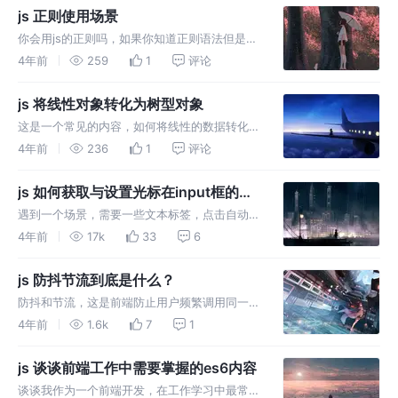
合理。本文介绍一个非常好用的zxcvbn包，可
js 正则使用场景
以得到一个密码字符安全程度。
你会用js的正则吗，如果你知道正则语法但是不
知道如何下手一定要来看看。你一定是没有分清
4年前
259
1
评论
楚自己写正则的场景，本文让你学会如何开始使
用正则。
js 将线性对象转化为树型对象
这是一个常见的内容，如何将线性的数据转化为
树型对象，我们需要一种思路，一种递归的思
4年前
236
1
评论
想，本文主要是介绍这种思想。
js 如何获取与设置光标在input框的位
置
遇到一个场景，需要一些文本标签，点击自动添
加进文本框，这时候就需要掌握如何获取与设置
4年前
17k
33
6
光标在input框的位置，做一个记录，记录使用
方法。
js 防抖节流到底是什么？
防抖和节流，这是前端防止用户频繁调用同一个
接口的方法，比如短时间重复点击上传同一个文
4年前
1.6k
7
1
件，短时间重复点击提交同一个评论，异步的操
作还没给你带来反馈，于是你重复上传了多个文
js 谈谈前端工作中需要掌握的es6内容
件，重复提交了多个评论。
谈谈我作为一个前端开发，在工作学习中最常用