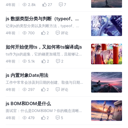
的es6内容，都是前端必须掌握的非常基础的
4年前
2.8k
27
7
es6内容，做个归纳记录。
js 数据类型分类与判断（typeof、
instanceof、
记录js的类型分类以及判断方法，typeof、
Object.prototype.toString.call）
instanceof的用法以及存在的问题，最后介绍使
4年前
700
2
评论
用Object.prototype.toString.call()精准判断类
型的方法。
如何开始使用ts，又如何将ts编译成js
ts作为js的超集，它的确更加规范，且能够让代
码不那么容易出错，所以就简单记录一下日常该
4年前
5.1k
2
2
如何进行ts使用，我们该怎么将它编译为js，让
它能够作为替代日常编写js的解决方案。
js 内置对象Date用法
工作中常常会涉及到日期的创建、取值与日期对
象属性的修改，本文简单记录一下js内置对象
4年前
297
2
评论
Date()的用法，做个使用总结。
js BOM和DOM是什么
面试官：什么是DOM和BOM？你的概念清晰
吗？这是一个对前端基础的查缺补漏，本文以最
4年前
479
2
5
精炼的话概括DOM与BOM究竟是什么，通俗易