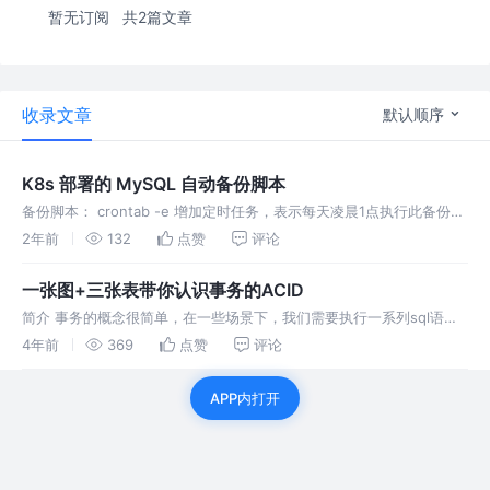
暂无订阅
共2篇文章
收录文章
默认顺序
K8s 部署的 MySQL 自动备份脚本
备份脚本： crontab -e 增加定时任务，表示每天凌晨1点执行此备份脚
本 crontab -l 查看定时任务是否添加成功
2年前
132
点赞
评论
一张图+三张表带你认识事务的ACID
简介 事务的概念很简单，在一些场景下，我们需要执行一系列sql语
句，那么我们必须保证这一系列语句要么全部执行，要么一条都不执
4年前
369
点赞
评论
行。这就是事务 事务的4个特性-ACID 先通过一张图来理解事务的四大
特性都
APP内打开