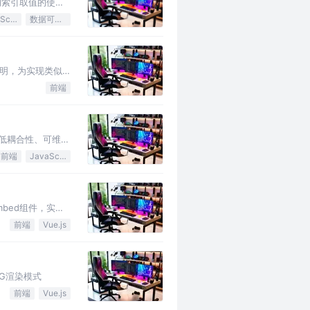
用的索引取值的使用
JavaScript
数据可视化
码说明，为实现类似
前端
码的低耦合性、可维护
前端
JavaScript
mbed组件，实现
前端
Vue.js
SG渲染模式
前端
Vue.js