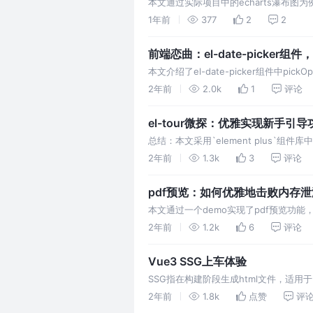
本文通过实际项目中的echarts瀑布图
技巧，并给出了demo源码，供大家享用
1年前
377
2
2
前端恋曲：el-date-picke
本文介绍了el-date-picker组件
场景提供参考和帮助。
2年前
2.0k
1
评论
el-tour微探：优雅实现新手引导
总结：本文采用`element plus`
性、高复用性，并针对过程中遇到的问题
2年前
1.3k
3
评论
pdf预览：如何优雅地击败内存泄
本文通过一个demo实现了pdf预览功能，
了pdf预览功能。最后复现并解决了内存
2年前
1.2k
6
评论
Vue3 SSG上车体验
SSG指在构建阶段生成html文件，适用于
2年前
1.8k
点赞
评