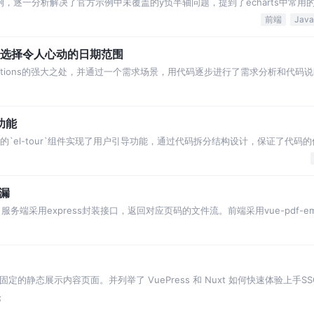
为例，逐一分析解决了官方示例中未覆盖的y负半轴问题，提到了echarts中常
。
前端
r组件，选择令人心动的日期范围
中pickOptions的强大之处，并通过一个需求场景，用代码逐步进行了需求分析和代
功能
组件库中的`el-tour`组件实现了用户引导功能，通过代码拆分结构设计，保证了代
和解决方法进行了说明
漏
服务端采用express封装接口，返回对应页码的文件流。前端采用vue-pdf-e
泄漏问题。
固定的静态展示内容页面。并列举了 VuePress 和 Nuxt 如何快速体验上手S
论