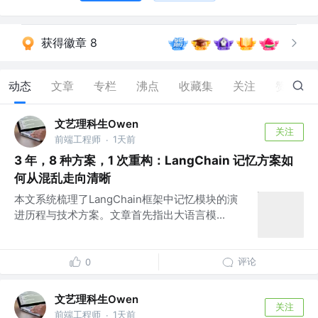
获得徽章 8
动态
文章
专栏
沸点
收藏集
关注
赞
110
文艺理科生Owen
关注
前端工程师
1天前
·
3 年，8 种方案，1 次重构：LangChain 记忆方案如
何从混乱走向清晰
本文系统梳理了LangChain框架中记忆模块的演
进历程与技术方案。文章首先指出大语言模...
评论
0
文艺理科生Owen
关注
前端工程师
1天前
·