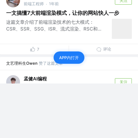
关注
前端工程师
1年前
·
一文搞懂7大前端渲染模式，让你的网站快人一步
这篇文章介绍了前端渲染技术的七大模式：
CSR、SSR、SSG、ISR、流式渲染、RSC和...
评论
7
APP内打开
文艺理科生Owen
赞了这篇文章
孟健AI编程
关注
前端 @大厂
1年前
·
万字长文：深度解析React渲染技术演进之路
还记得你第一次接触React的时候吗？ 对我来说，那是
2015年的夏天。那个时代仿佛还是...
35
3