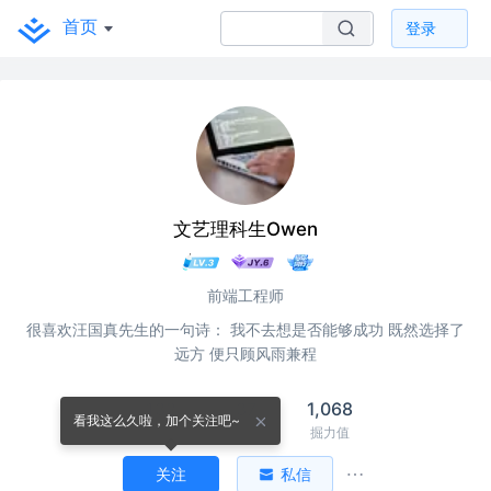
首页
登录
文艺理科生Owen
前端工程师
很喜欢汪国真先生的一句诗： 我不去想是否能够成功 既然选择了
远方 便只顾风雨兼程
132
37
1,068
看我这么久啦，加个关注吧~
关注
关注者
掘力值
关注
私信