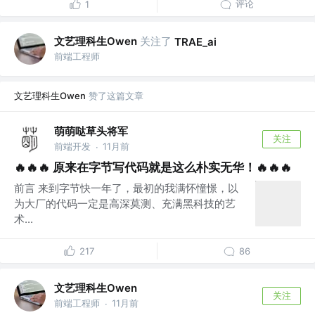
评论
1
文艺理科生Owen
关注了
TRAE_ai
前端工程师
文艺理科生Owen
赞了这篇文章
萌萌哒草头将军
关注
前端开发
11月前
·
🔥🔥🔥 原来在字节写代码就是这么朴实无华！🔥🔥🔥
前言 来到字节快一年了，最初的我满怀憧憬，以
为大厂的代码一定是高深莫测、充满黑科技的艺
术...
217
86
文艺理科生Owen
关注
前端工程师
11月前
·