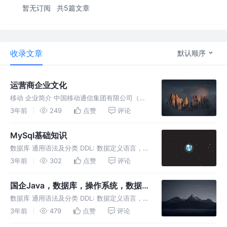
暂无订阅
共5篇文章
收录文章
默认顺序
运营商企业文化
移动 企业简介 中国移动通信集团有限公司（简
称“中国移动”）于2000年4月20日成立，2022
3年前
249
点赞
评论
年《财富》世界500强排名57位，纽约和香港上
市。 企业文化 核心内涵：“责任”和“卓越” 中国
MySql基础知识
移动企业
数据库 通用语法及分类 DDL: 数据定义语言，
用来定义数据库对象（数据库、表、字段）
3年前
302
点赞
评论
DML: 数据操作语言，用来对数据库表中的数据
进行增删改 DQL: 数据查询语言，用来查询数据
国企Java，数据库，操作系统，数据
库中表的记录 DC
结构八股
数据库 通用语法及分类 DDL: 数据定义语言，
用来定义数据库对象（数据库、表、字段）
3年前
479
点赞
评论
DML: 数据操作语言，用来对数据库表中的数据