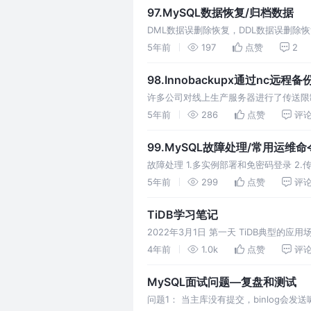
97.MySQL数据恢复/归档数据
DML数据误删除恢复，DDL数据误删除恢复，使用
5年前
197
点赞
2
98.Innobackupx通过nc远程备
许多公司对线上生产服务器进行了传送限制
5年前
286
点赞
评
99.MySQL故障处理/常用运维命
故障处理 1.多实例部署和免密码登录 2.传
维命令 1.查看表行数，索引大
5年前
299
点赞
评
TiDB学习笔记
2022年3月1日 第一天 TiDB典型的
索引的扫描就多一次io。相应时间会变多
4年前
1.0k
点赞
评
MySQL面试问题—复盘和测试
问题1： 当主库没有提交，binlog会发送