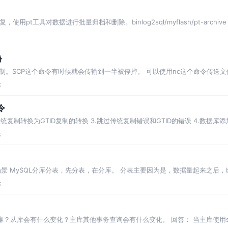
pt工具对数据进行批量归档和删除。binlog2sql/myflash/pt-archive
份
。SCP这个命令有时候就会传输到一半被停掉。 可以使用nc这个命令传送文
论
令
统复制转换为GTID复制的转换 3.跳过传统复制错误和GTID的错误 4.数据库添
论
应用场景 MySQL分库分表，先分表，在分库。 分表主要因为是，数据量起来之后
论
嘛？从库会有什么变化？主库其他事务查询会有什么变化。 回答： 当主库使用start