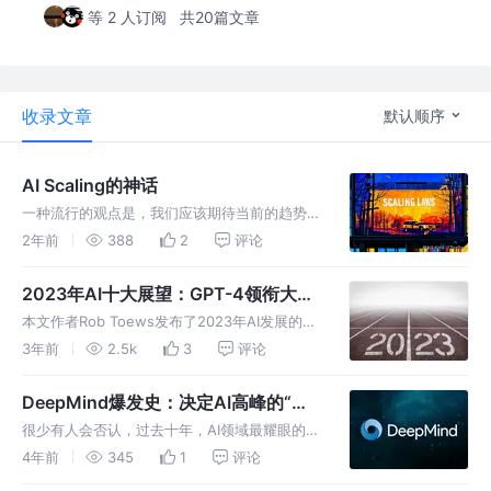
等 2 人订阅
共20篇文章
收录文章
默认顺序
AI Scaling的神话
一种流行的观点是，我们应该期待当前的趋势继
续保持下去，并且出现更多数量级，这最终可能
2年前
388
2
评论
会引领我们实现AGI。本文作者认为，这种观点
来自于一系列神话和误解。
2023年AI十大展望：GPT-4领衔大模
型变革，谷歌拉响警报，训练数据告急
本文作者Rob Toews发布了2023年AI发展的十
大预测，整体来看，大部分预测都离不开“大模
3年前
2.5k
3
评论
型”这个关键词，具体分析也有其道理。
DeepMind爆发史：决定AI高峰的“游
戏玩家”｜深度学习崛起十年
很少有人会否认，过去十年，AI领域最耀眼的明
星组织当属DeepMind，没有之一。 那个震动
4年前
345
1
评论
世界的高光时刻发生在2016年3月的一天，AI选