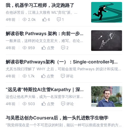
手AlphaG击败了世界围棋冠军李世石的那一
我，机器学习工程师，决定跑路了
刻……
在他诉苦后，江湖上大致有 ML“弃坑”派、
MLOps“真香”派和技多不压身派给出了观点，有
4年前
2.0k
6
1
人劝他打消这种想法，这样做一定是疯了，也有
劝他跳坑做自己感兴趣的软件工程的，另一部分
解读谷歌 Pathways 架构：向前一步
人则建议使用 MLOps。
是 OneFlow
一般来说，这样的论文立意宏大，难写。在论文
里论证研发下一代架构的必要性也很难，必须要
4年前
959
点赞
2
有理有据的证明。强如 Google Brain 这样的团
队也只能说，尽管 TF v1 可以做到这个以及那
解读谷歌Pathways架构（一）：Single-controller与
个，但它有这
Multi-controller
尤其当我们理解了 WHY 之后，可能会发现 Pathways 的设计和实现仍
欠火候，如果可以更进一步，那恰恰是 OneFlow 早已实现的思路。
4年前
1.7k
点赞
评论
“远见者”特斯拉AI主管Karpathy｜深
度学习崛起十年
这也让他名声大噪，成为一名深度学习和计算机
视觉领域的“网红”，不止于此，他还成长为一名
4年前
503
点赞
评论
AI领域顶尖的远见者和领导者。
与吴恩达创办Coursera后，她一头扎进数字生物学
“我觉得现在是一个不可思议的时刻，能以一种可以彻底改变世界的方式