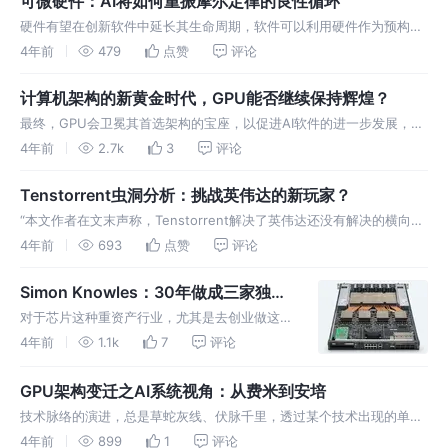
可微硬件：AI将如何重振摩尔定律的良性循环
硬件有望在创新软件中延长其生命周期，软件可以利用硬件作为预构建
和可定制的组件。希望双方都能加持彼此进入一个新的良性循环，就像
4年前
479
点赞
评论
摩尔定律鼎盛时那样。
计算机架构的新黄金时代，GPU能否继续保持辉煌？
最终，GPU会卫冕其首选架构的宝座，以促进AI软件的进一步发展，并
最终成为计算机架构新的黄金时代的明星。
4年前
2.7k
3
评论
Tenstorrent虫洞分析：挑战英伟达的新玩家？
“本文作者在文末声称，Tenstorrent解决了英伟达还没有解决的横向扩
展(scale out）问题。我并不同意这个观点。”
4年前
693
点赞
评论
Simon Knowles：30年做成三家独角
兽公司，AI芯片创业的底层逻辑
对于芯片这种重资产行业，尤其是去创业做这件
事，可能更考验对长期技术发展、市场需求的判
4年前
1.1k
7
评论
断，以及执行这些判断的信心和魄力。作为一位
非常典型的连续创业者，Simon Knowles显然
GPU架构变迁之AI系统视角：从费米到安培
很有发言权。
技术脉络的演进，总是草蛇灰线、伏脉千里，透过某个技术出现的单点
时刻，回溯其源起和演进路径，可以更有效地指导后续的技术决策，而
4年前
899
1
评论