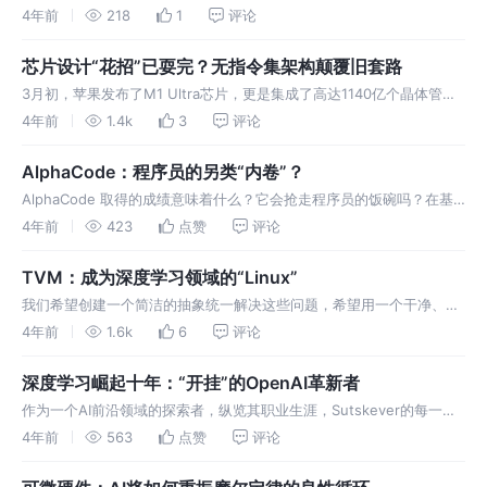
将两种学科结合在一起。这是我义不容辞的责任，如果我能做到的话，
4年前
218
1
评论
实现这一点几乎是道德上的当务之急。”
芯片设计“花招”已耍完？无指令集架构颠覆旧套路
3月初，苹果发布了M1 Ultra芯片，更是集成了高达1140亿个晶体管。
显然，头部厂商都在推进现有芯片设计和制造技术的极限，但问题是，
4年前
1.4k
3
评论
当这些“花招”用完后怎么办？
AlphaCode：程序员的另类“内卷”？
AlphaCode 取得的成绩意味着什么？它会抢走程序员的饭碗吗？在基
础科学领域，AI 发挥了怎样的作用？该如何理解人类和 AI 的关系？
4年前
423
点赞
评论
TVM：成为深度学习领域的“Linux”
我们希望创建一个简洁的抽象统一解决这些问题，希望用一个干净、统
一的管理平台把所有的系统和硬件都清晰地抽象出来，以便能够部署模
4年前
1.6k
6
评论
型，并最大限度地利用好目标硬件。
深度学习崛起十年：“开挂”的OpenAI革新者
作为一个AI前沿领域的探索者，纵览其职业生涯，Sutskever的每一次
转向似乎都能恰到好处地挖到黄金。
4年前
563
点赞
评论