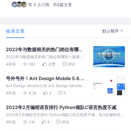
等 3 人订阅
共6篇文章
收录文章
默认顺序
2022年与数据相关的热门岗位有哪
些？
2022年与数据相关的热门岗位有哪些？随着更
多形式的数据被发现，处理、收集、存储和分析
4年前
262
点赞
评论
数据的需求也在不断发展。“商业智能”一词越来
越流行，对新兴软件以及用于分析商业和运营绩
号外号外！Ant Design Mobile 5.6.0
效的系统的需求迅速增加因此衍
最新实用指南！
Ant Design Mobile介绍 Ant Design Mobile（
官网地址：https://mobile.ant.design/zh ）
4年前
4.2k
3
5
是由支付宝设计团队基于蚂蚁集团的众多业务实
践，亿万
2022年2月编程语言排行 Python领队C语言热度不减
2022年2月编程语言排行 Python领队C语言热度不减，前3名编程语
言，即Python、C和Java的都上涨了1%。在2022年1个月 ，Python也
4年前
1.1k
4
评论
摘得年度编程语言宝座 ，2月是Python第