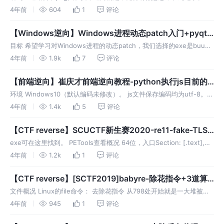
送门 APK文件可以在传送门处下载，也可以QQ找我要。
4年前
604
1
评论
【Windows逆向】Windows进程动态patch入门+pyqt5
搭建GUI
目标 希望学习对Windows进程的动态patch，我们选择的exe是buuoj
的“不一样的flag”。这题是迷宫题的hello world，没有加壳，没有任何
4年前
1.9k
7
评论
代码混淆，且可以把它当成一个超小型的游戏
【前端逆向】崔庆才前端逆向教程-python执行js目前的
解决方案：自己实现微型pyexecjs
环境 Windows10（默认编码未修改）。 js文件保存编码均为utf-8。
本文要求先安装node，这也是pyexecjs的要求。本机node版本：
4年前
1.4k
5
评论
v16.13.2。 初遇问题 参考链接3提出了p
【CTF reverse】SCUCTF新生赛2020-re11-fake-TLS
反调试+算法逆向黑盒技巧
exe可在这里找到。 PETools查看概况 64位，入口Section: [.text],
EP: 0x00000428故无壳。 初步分析 载入IDA，没有找到main函数。
4年前
1.2k
1
评论
通过Strings wi
【CTF reverse】[SCTF2019]babyre-除花指令+3道算
法逆向
文件概况 Linux的file命令： 去除花指令 从798处开始就是一大堆被误
认为数据的汇编代码。难道我的逆向生涯到此为止了吗？不！右键地址
4年前
945
1
评论
798处的第一个字节，左上角菜单Edit -> Code转化