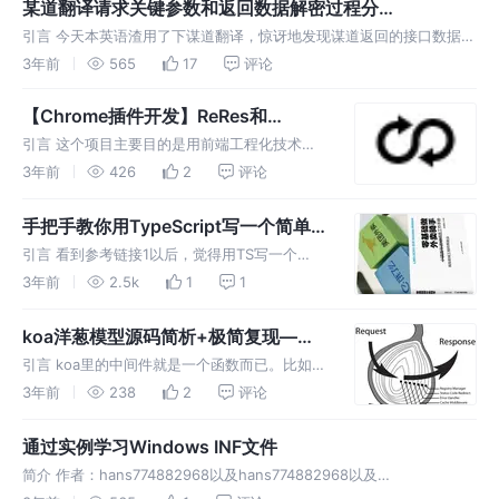
某道翻译请求关键参数和返回数据解密过程分
编，因此
析-20230405
引言 今天本英语渣用了下谋道翻译，惊讶地发现谋道返回的接口数据是
加密的。想着我已经很久没碰逆向了，那就来研究一下吧，顺便水篇入
3年前
565
17
评论
门文。PS：整个过程没有用到动态调试。知识点：webpack、vuex
【Chrome插件开发】ReRes和
request-interceptor源码赏析+复现
引言 这个项目主要目的是用前端工程化技术栈
+插件开发完整解决方案
复现ReRes和request-interceptor，希望将两
3年前
426
2
评论
者的功能结合起来。request-interceptor是前
端开发调试常用工具，提供了多种修改
手把手教你用TypeScript写一个简单
的eslint插件并发布到npm
引言 看到参考链接1以后，觉得用TS写一个
eslint插件应该很简单，尝试下来确实如此。 前
3年前
2.5k
1
1
置知识 本文假设 你对AST遍历有所了解。 你写
过单测用例。
koa洋葱模型源码简析+极简复现——
简单的递归
引言 koa里的中间件就是一个函数而已。比如：
洋葱模型： 执行node index.js，请求3001端
3年前
238
2
评论
口，输出是1～5。
通过实例学习Windows INF文件
简介 作者：hans774882968以及hans774882968以及
hans774882968 示例 下面展示了一个鼠标指针“方案”安装的inf文件，