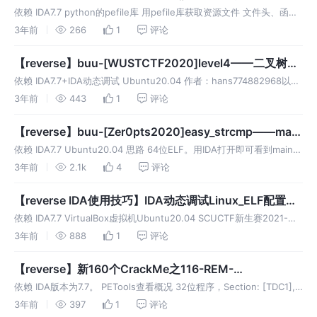
rtf的固定文件头
依赖 IDA7.7 python的pefile库 用pefile库获取资源文件 文件头、函数
头拥有固定数据是常常涉及的常识
3年前
266
1
评论
【reverse】buu-[WUSTCTF2020]level4——二叉树
+IDA动态调试
依赖 IDA7.7+IDA动态调试 Ubuntu20.04 作者：hans774882968以及
hans774882968以及hans774882968 思路 Ubuntu下file命令：64位
3年前
443
1
评论
ELF
【reverse】buu-[Zer0pts2020]easy_strcmp——main
函数的启动过程+IDA动态调试ELF
依赖 IDA7.7 Ubuntu20.04 思路 64位ELF。用IDA打开即可看到main函
数 总结：hook了strcmp函数 接下来用IDA动态调试来解决此题
3年前
2.1k
4
评论
【reverse IDA使用技巧】IDA动态调试Linux_ELF配置
+例题：SCUCTF新生赛2021-DebugMe
依赖 IDA7.7 VirtualBox虚拟机Ubuntu20.04 SCUCTF新生赛2021-
DebugMe：ELF在这找：https://github.com/bluesadi/SCUCTF-B
3年前
888
1
评论
【reverse】新160个CrackMe之116-REM-
KeyGenME#10——脱壳、去背景音乐、识别反调试
依赖 IDA版本为7.7。 PETools查看概况 32位程序，Section: [TDC1],
EP: 0x0001E730，有壳且暂时不知道是什么壳。 这个exe需要手动脱
3年前
397
1
评论