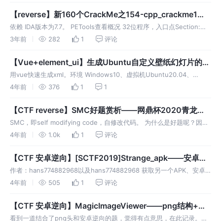
壳、去背景音乐、有反调试
【reverse】新160个CrackMe之154-cpp_crackme1
——MFC+纯算法逆向
依赖 IDA版本为7.7。 PETools查看概况 32位程序，入口点Section:
[.text], EP: 0x00001DB9故无壳。 正文 作者：hans774882968以及
3年前
282
1
评论
hans774
【Vue+element_ui】生成Ubuntu自定义壁纸幻灯片的核
心xml文本
用vue快速生成xml。环境 Windows10、虚拟机Ubuntu20.04、
Vue2.6.14、element-ui、highlight.js、vkbeautify.js
4年前
376
1
1
【CTF reverse】SMC好题赏析——网鼎杯2020青龙组
jocker、SCUx401CTF2021-RE2-pixpix
SMC，即self modifying code，自修改代码。 为什么是好题呢？因为
我刚好都会写！【网鼎杯2020青龙组】jocker、SCUx401CTF2021-
4年前
1.0k
1
评论
RE2-pixpix
【CTF 安卓逆向】[SCTF2019]Strange_apk——安卓父
子组件通信机制
作者：hans774882968以及hans774882968 获取另一个APK、安卓
父子组件通信机制。
4年前
505
1
评论
【CTF 安卓逆向】MagicImageViewer——png结构+算
法逆向
看到一道结合了png头和安卓逆向的题，觉得有点意思，在此记录。传