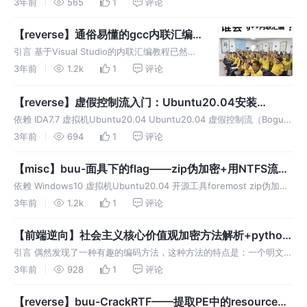
3年前
565
1
评论
我们主要搞清楚这个文件所做的事情。来源： 这个
【reverse】通俗易懂的gcc内联汇编
入门+示例：实现花指令
引言 基于Visual Studio的内联汇编教程已然不
少，且质量较好。但基于gcc/g++的内联汇编教
3年前
1.2k
1
评论
程少得可怜，且即使是英文文档也……真是一把
辛酸泪！但是看到本文的你们，就不必感受那些
【reverse】虚假控制流入门：Ubuntu20.04安装
辛酸了，只需
ollvm4.0踩坑记+用IDApython去除BCF
依赖 IDA7.7 虚拟机Ubuntu20.04 Ubuntu20.04 虚假控制流（Bogus
Control Flow，BCF），通过加入包含不透明谓词的条件跳转（也就是
3年前
694
1
评论
跳转与否在运行之前就已经确
【misc】buu-面具下的flag——zip伪加密+用NTFS流隐
藏文件
依赖 Windows10 虚拟机Ubuntu20.04 开源工具foremost zip伪加密
+用NTFS流隐藏文件 附赠一个NTFS入门实验~
3年前
1.2k
1
评论
【前端逆向】社会主义核心价值观加密方法解析+python
版复现
引言 偶然发现了一种有趣的编码方法，这种方法的特点是：一个明文可
能得到多个密文，但一个密文可以得到唯一的明文。于是我们希望把这
3年前
928
1
评论
种方法学会，并用python复现。
【reverse】buu-CrackRTF——提取PE中的resource、