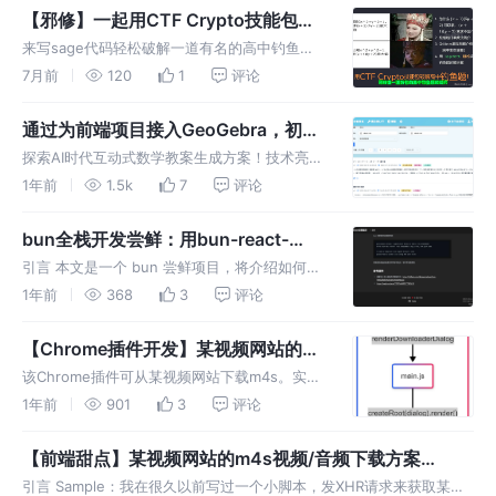
基。而且体现了对称性之美。可以说是审美价
【邪修】一起用CTF Crypto技能包破
值、训练价值都拉满~
解这道高中钓鱼题！
来写sage代码轻松破解一道有名的高中钓鱼题
助助兴！涉及的高等数学工具：拉格朗日乘数
7月前
120
1
评论
法、Gröbner基、一些简单的线性代数常识。我
仔细挑选了理解代码所需的最少知识，保证大街
通过为前端项目接入GeoGebra，初步
上随便抓名高中牲都能听懂！
研究AI时代数学教案的生成方案（已部
探索AI时代互动式数学教案生成方案！技术亮
署GitHub Pages）
点：封装GeoGebra组件、支持Markdown
1年前
1.5k
7
评论
KateX公式渲染、代码块交互增强（行号/复制/
展开）、Vite虚拟模块、framer-motion……
bun全栈开发尝鲜：用bun-react-
template实现Markdown文章展示
引言 本文是一个 bun 尝鲜项目，将介绍如何使
用 bun-react-template 创建一个简单的全栈应
1年前
368
3
评论
用，实现 Markdown 文章展示功能。
【Chrome插件开发】某视频网站的
m4s视频/音频下载方案，及其
该Chrome插件可从某视频网站下载m4s。实现
Chrome插件实现-v250415
右键点击菜单触发弹窗、URL列表展示、文件
1年前
901
3
评论
Base64及文件下载功能。技术难点：Babel解
析JS获取m4s URL、多行文本省略的技术选型
【前端甜点】某视频网站的m4s视频/音频下载方案
及实现…
（20240420）
引言 Sample：我在很久以前写过一个小脚本，发XHR请求来获取某视