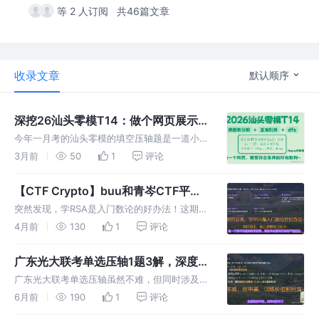
等 2 人订阅
共46篇文章
收录文章
默认顺序
深挖26汕头零模T14：做个网页展示这
道好题的风景~
今年一月考的汕头零模的填空压轴题是一道小清
新的脑筋急转弯题，难度不大，又能让人有所收
3月前
50
1
评论
获。但如何构造出符合题意的数列呢？当我写代
码搜索数列时，忽然想到：为什么不vibe
【CTF Crypto】buu和青岑CTF平台
coding一个网页呢？
的5道RSA入门题详细题解+数论基础
突然发现，学RSA是入门数论的好办法！这期视
知识介绍
频选择了buu和青岑CTF平台的5道简单的RSA
4月前
130
1
评论
题，来和同学们一起在写代码的过程中，更好地
掌握一些入门级的数论知识~
广东光大联考单选压轴1题3解，深度解
析！解法3用到Grobner基
广东光大联考单选压轴虽然不难，但同时涉及
了：n项的完全平方公式，用复数技能包求sin、
6月前
190
1
评论
cos等差数列的和，拉格朗日乘数法+Grobner