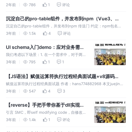
频网站的m4s视频和音频：从20年到上个月为止，it just works well。
2年前
786
1
评论
但20240420开始，不知道是
沉淀自己的pro-table组件，并发布到npm（Vue3、
element-plus）
沉淀自己的pro-table组件，并发布到npm 传送门 约定：npm包名
vue3-el-pro-table，引用vue3-el-pro-table的包名为“本项目”。 声
3年前
1.5k
4
评论
明：Vue3ProTable
UI schema入门demo：应对业务需求
变化的强力武器
我们考虑以下场景：1. 在一个需求中，对于两种
不同角色的用户，需要展示的UI骨架大同小异
3年前
795
1
1
（比如：只有具体的字段不同），但逻辑有所不
同。2. 对于两个开发时间线大致相同的不同需
【JS语法】赋值运算符执行过程经典面试题+v8源码
求，需要展示的UI骨架大同
AssignmentExpression Parser和字节码生成过程浅析
赋值运算符执行过程经典面试题 作者：hans774882968 本文juejin：
做这题只需要背下一个结论：JS引擎是怎样计算一般的赋值表达式A =
3年前
547
4
3
B的呢？简单地说，按如下步骤： 计算表达式A，得
【reverse】手把手带你基于dll实现多
次SMC
引言 SMC，即self modifying code，自修改代
码，逆向入门SMC可以看一下我的题解。我打
3年前
1.4k
1
评论
算实现一个类似于【网鼎杯2020青龙组】
jocker的SMC方案。这个方案不需要用到汇