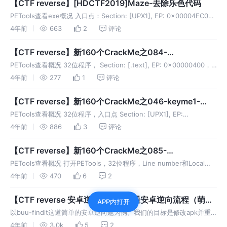
【CTF reverse】[HDCTF2019]Maze-去除乐色代码
PETools查看exe概况 入口点：Section: [UPX1], EP: 0x00004EC0，
显然有upx壳。 upx壳可直接用命令脱壳：.\upx.exe -d
4年前
663
2
评论
maze_behind_ju
【CTF reverse】新160个CrackMe之084-
slayer_crackme1
PETools查看概况 32位程序， Section: [.text], EP: 0x00000400，
无壳。 被逆向exe可在资源下载1下载。 作者：hans774882968以及
4年前
277
1
评论
hans77488
【CTF reverse】新160个CrackMe之046-keyme1-
x64dbg调试+GetVersionExA
PETools查看概况 32位程序，入口点 Section: [UPX1], EP:
0x00012760 有upx壳，脱壳：.\upx.exe -d <your path
4年前
886
3
评论
to>\mfykm1.ex
【CTF reverse】新160个CrackMe之085-
easycrackme-IDA静态分析+x64dbg动态分析
PETools查看概况 打开PETools，32位程序，Line number和Local
Symbols已移除，Byte of machine word are reversed (high)，入口
4年前
470
6
2
【CTF reverse 安卓逆向】带你走通安卓逆向流程（萌新
APP内打开
向）
以buu-findit这道简单的安卓逆向题为例。我们的目标是修改apk并重
新打包+签名，让它能在安卓模拟器上正常运行，且无论输入什么字符
4年前
3.0k
5
2