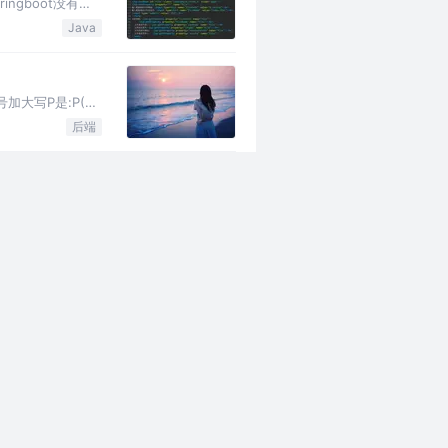
ngboot没有支
Java
号加大写P是:P(表
后端