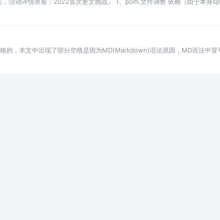
，活动详情查看：2022首次更文挑战」 1、pom.文件调整 依赖（由于本身spri
件(在打包的时
有空格的，本文中出现了部分空格是因为MD(Markdown)语法原因，MD语法中冒
能表示正确意思，在