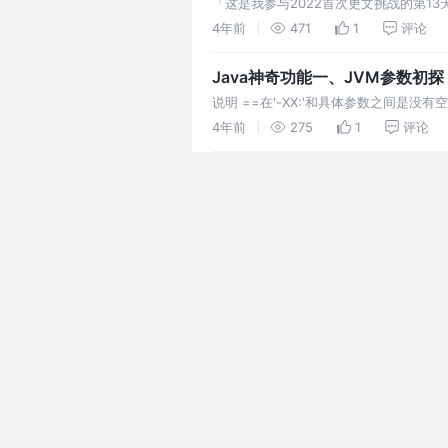
「这是我参与2022首次更文挑战的第13天
持jsp，所以需要添加外部jsp依赖） 插
4年前
471
1
评论
Java神奇功能一、JVM参数初探
说明 ==在'-XX:'和具体参数之间是没
情)，所以冒号和大写 P之间要有空格才
4年前
275
1
评论