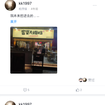
kk1997
程序猿
·
4年前
我本来想进去的，…
展开
赞过
5
2
kk1997