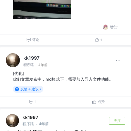
赞过
评论
1
kk1997
程序猿
·
4年前
[优化]
你们文章发布中，md模式下，需要加入导入文件功能。
反馈 & 建议
点赞
1
kk1997
关注
程序猿
4年前
·