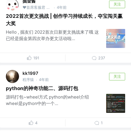
掘金酱
关注
❤首席客服君 @掘金
4年前
·
2022首次更文挑战 | 创作学习持续成长，夺宝闯关赢
大奖
Hello , 掘友们 2022首次日新更文挑战来了哦 这
已经是掘金第四次举办更文活动啦...
191
237
kk1997
关注
程序猿
4年前
·
python的神奇功能二、源码打包
源码打包~wheel方式 python的wheel介绍
wheel是python中的一个...
4
1