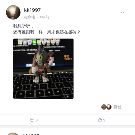
kk1997
程序猿
·
4年前
我想听听，
还有谁跟我一样，周末也还在搬砖？
赞过
8
2