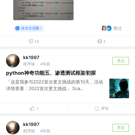
赞过
技术交流圈
13
2
kk1997
关注
程序猿
4年前
·
python神奇功能五、渗透测试框架初探
「这是我参与2022首次更文挑战的第10天，活动
详情查看：2022首次更文挑战」 Sca...
评论
1
kk1997
关注
程序猿
4年前
·