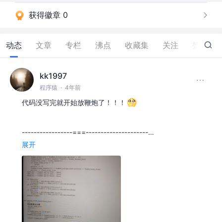
获得徽章 0
动态
文章
专栏
沸点
收藏集
关注
赞
7
kk1997
程序猿
·
4年前
代码没写完就开始放鞭炮了！！！
-----------------===---------------------…
展开