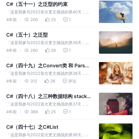
闪屏的问题。 这样给用户的体验很不好。那么
C#（五十一）之泛型的约束
我们应该如何解决这
「这是我参与2022首次更文挑战的第40天，活
动详情查看：2022首次更文挑战」 类型约束 基
4年前
200
25
1
类约束有两个重要的目的。 1：它允许在泛型类
中使用有约束指定的基类成员。 2：确保只能使
C#（五十）之泛型
用支持指定基类或派
「这是我参与2022首次更文挑战的第39天，活
动详情查看：2022首次更文挑战」 C#的缺点：
4年前
260
26
1
1：进行拆箱和装箱的过程损耗性能 2：无论什
么数据都往集合里放，不利于编译时对代码安全
C#（四十九）之Convert类 和 Parse
性的检测 3：显示
方法的区别
「这是我参与2022首次更文挑战的第38天，活
动详情查看：2022首次更文挑战」 Convert数
4年前
312
26
评论
据类型转换类，从接触C#开始，就一直在用，
这篇日志做下深入的了解。 Convert类常用的
C#（四十八）之三种数据结构 stack
类型转换方法
queue sortedList
「这是我参与2022首次更文挑战的第37天，活
动详情查看：2022首次更文挑战」 堆栈
4年前
389
25
1
（Stack）： 代表了一个后进先出的对象集合。
当您需要对各项进行后进先出的访问时，则使用
C#（四十七）之C#List
堆栈。当您在列表中添加一
「这是我参与2022首次更文挑战的第36天，活