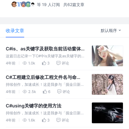
等 19 人订阅
共62篇文章
收录文章
默认顺序
C#is、as关键字及获取当前活动窗体
的实例
这篇日志记录一下C#中is关键字及as关键字的
用法。 Is ：判断检查对象是否与给定类型兼容
4年前
1.0k
3
评论
As ：将对象转换为指定类型（强转），就跟
（int ）这样的用法是一样的。 获取当前窗体的
C#工程建立后修改工程文件名与命名
活动子窗体。 有
空间
持续创作，加速成长！这是我参与「掘金日新计
划 · 6 月更文挑战」的第30天，点击查看活动详
4年前
2.5k
6
评论
情 使用之前的项目做二次开发，项目快结束的
时候，需要把主项目的名称修改成我们想要的。
C#using关键字的使用方法
之前从来没有这么干过，
持续创作，加速成长！这是我参与「掘金日新计
划 · 6 月更文挑战」的第26天，点击查看活动详
4年前
1.6k
3
评论
情 这里记录下C#中using关键字的使用方法。