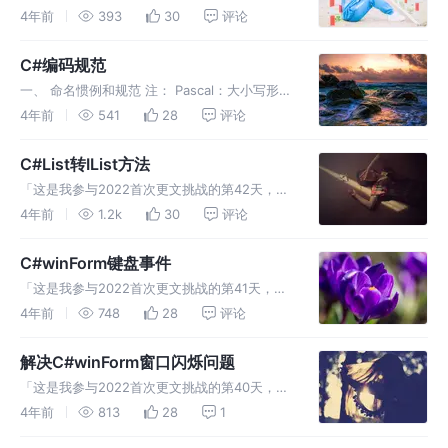
具体的代码可以到《设计模式（十五）之观察者
4年前
393
30
评论
模式》中下载，下边只是部分代码。 我在抽象
类中定义了构造函数，代码如下： 大家注意，
C#编码规范
我这个构造函数中是有参数的
一、 命名惯例和规范 注： Pascal：大小写形式
－所有单词第一个字母大写，其他字母小写。
4年前
541
28
评论
驼峰式：大小写形式－除了第一个单词，所有单
词第一个字母大写，其他字母小写。 1：类名使
C#List转IList方法
用 Pascal 大
「这是我参与2022首次更文挑战的第42天，活
动详情查看：2022首次更文挑战」 最近工作中
4年前
1.2k
30
评论
使用到了C#的List和IList。 这里参考百度上的
资料，总结一下。 IList使用命名空间： L
C#winForm键盘事件
「这是我参与2022首次更文挑战的第41天，活
动详情查看：2022首次更文挑战」 这篇日志记
4年前
748
28
评论
录下最近用到的WinForm的键盘事件。 这个其
实不是很难理解，通常我之前使用的键盘事件都
解决C#winForm窗口闪烁问题
是绑定在按钮上的，
「这是我参与2022首次更文挑战的第40天，活
动详情查看：2022首次更文挑战」 WinForm程
4年前
813
28
1
序窗体组件太多，第一次打开的时候加载会出现