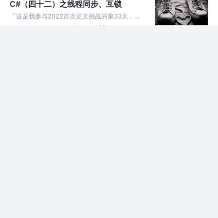
C#（四十二）之线程同步、互锁
多的系统
「这是我参与2022首次更文挑战的第33天，活
动详情查看：2022首次更文挑战」 无关线程：
4年前
204
19
评论
线程之间没有任何联系，独立运行，互不干扰
相关线程：线程之间有联系，两个线程之间资源
C#（四十一）之线程
共享 临界线程：多个线程
「这是我参与2022首次更文挑战的第32天，活
动详情查看：2022首次更文挑战」 线程 被定义
4年前
320
19
评论
为程序的执行路径。每个线程都定义了一个独特
的控制流。如果您的应用程序涉及到复杂的和耗
C#（四十）之stringBuilder类
时的操作，那么设置不同
「这是我参与2022首次更文挑战的第31天，活
动详情查看：2022首次更文挑战」 使用
4年前
190
18
评论
StringBuilder 需引用命名空间 using
System.Text; String类与StringBu
C#（三十九）之关于string的一些函
数
「这是我参与2022首次更文挑战的第31天，活
动详情查看：2022首次更文挑战」 1：
4年前
405
20
评论
startswith 字符串以。。。开头 2：
endswith 字符串以。。。结尾 3：
C#（三十八）之StreamWriter
IndexOf 查找
StreamWriter使用方法及与
「这是我参与2022首次更文挑战的第30天，活