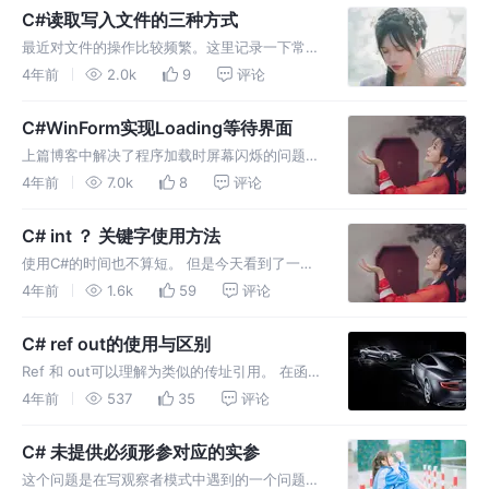
Using的使用大致分别以下三种： 1 ：using 指
C#读取写入文件的三种方式
令
最近对文件的操作比较频繁。这里记录一下常用
的几种文件读写的方式。 我这里使用窗体来做
4年前
2.0k
9
评论
测试，例子在文末，可下载。 1：二进制读写
BinaryReader 类 BinaryReader 类用于从文件
C#WinForm实现Loading等待界面
读取
上篇博客中解决了程序加载时屏幕闪烁的问题。
但是，加载的过程变得很缓慢。 这个给用户的
4年前
7.0k
8
评论
体验也不是很好，我这里想加一个Loading的进
度条。 项目启动的时候，加载进度条，界面UI
C# int ？ 关键字使用方法
加载完毕，进度条消失。
使用C#的时间也不算短。 但是今天看到了一个
从来没有见过的写法 Int ？ 这是个什么写法，
4年前
1.6k
59
评论
没见过啊，百度了查一下，也在这里记录一下。
1、int? 关键字说明 (1)、int? 表示一个int类型
C# ref out的使用与区别
Ref 和 out可以理解为类似的传址引用。 在函
数需要外部传入一个变量名，然后在程序内部可
4年前
537
35
评论
以将这个值进行修改，典型的传址引用！在定义
时必要加ref或out说明！ Ref和Out的区别：
C# 未提供必须形参对应的实参
ref 关键
这个问题是在写观察者模式中遇到的一个问题。