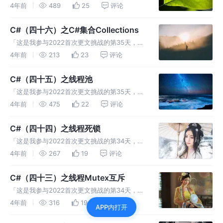
动详情查看：2022首次更文挑战」 前几天，看
4年前
489
25
评论
同事写的代码中有list相关的字眼，百度了一
下，原来是C#中list泛型集合。 了解一下。
C#（四十六）之C#集合Collections
List：泛
「这是我参与2022首次更文挑战的第35天，活
动详情查看：2022首次更文挑战」 集合： 集合
4年前
213
23
评论
是一组相互关联的对象，数组也可以看做是集
合。集合中的对象称之为元素。 Array类：
C#（四十五）之线程池
Array 类的属性
「这是我参与2022首次更文挑战的第35天，活
动详情查看：2022首次更文挑战」 线程池： 线
4年前
475
22
评论
程池是一种多线程的形式，其中的任务被添加到
队列中，并在创建线程时自动启动。
C#（四十四）之线程死锁
ThreadPool类：以下都
「这是我参与2022首次更文挑战的第34天，活
动详情查看：2022首次更文挑战」 死锁是指多
4年前
267
19
评论
个线程共享资源是，都占用同意部分资源，而且
都在等待对方师范另一部分资源，从而导致程序
C#（四十三）之线程Mutex互斥
停滞不前的情况 示例：
「这是我参与2022首次更文挑战的第34天，活
动详情查看：2022首次更文挑战」 Mutex（互
4年前
316
19
评论
APP内打开
斥体）： 排他性的使用共享资源称为线程间的
互斥。 使用Mutex类要比使用monitor类消耗更