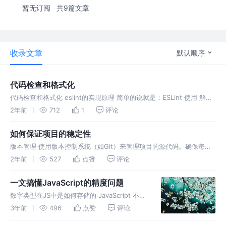
暂无订阅
共9篇文章
收录文章
默认顺序
代码检查和格式化
代码检查和格式化 eslint的实现原理 简单的说就是：ESLint 使用 解析
器将 JavaScript 代码解析成抽象语法树(AST)， ESLint 的规则定义了
2年前
712
1
评论
代码检查的标准。ESLint 通
如何保证项目的稳定性
版本管理 使用版本控制系统（如Git）来管理项目的源代码。确保每个
开发人员都遵循代码管理最佳实践，包括分支策略、提交规范等。 确定
2年前
527
点赞
评论
分支策略，规范代码提交流程 使用git merge还是使用git re
一文搞懂JavaScript的精度问题
数字类型在JS中是如何存储的 JavaScript 不是
类型语言。与许多其他编程语言不同，
3年前
496
点赞
评论
JavaScript 不定义不同类型的数字，比如整