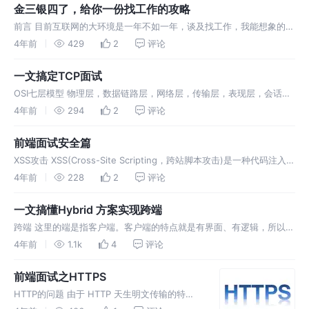
数、短、长、浮点等等。基于JavaScript的这种
金三银四了，给你一份找工作的攻略
特点，在
前言 目前互联网的大环境是一年不如一年，谈及找工作，我能想象的更
多的是头大。有的人是想要跳上一个更高的台阶，有的人是想要在繁忙
4年前
429
2
评论
的工作中休息一下，有的是公司经营不善不得已而失业等等。谈及跳槽
的原因，知乎
一文搞定TCP面试
OSI七层模型 物理层，数据链路层，网络层，传输层，表现层，会话
层，应用层 说一说三次握手和四次挥手的过程 三次握手： (我要和你建
4年前
294
2
评论
立链接，你真的要和我建立链接么，我真的要和你建立链接，成功) 第
一次
前端面试安全篇
XSS攻击 XSS(Cross-Site Scripting，跨站脚本攻击)是一种代码注入攻
击。攻击者在目标网站上注入恶意代码，当被攻击者登陆网站时就会执
4年前
228
2
评论
行这些恶意代码，这些脚本可以读取 cookie
一文搞懂Hybrid 方案实现跨端
跨端 这里的端是指客户端。客户端的特点就是有界面、有逻辑，所以包
含逻辑跨端和渲染跨端。主要的客户端有 web、安卓、ios、iot 设备
4年前
1.1k
4
评论
等。 浏览器引擎 浏览器引擎俗称浏览器内核。负责对网页语法的解释
前端面试之HTTPS
HTTP的问题 由于 HTTP 天生明文传输的特
性，在 HTTP 的传输过程中，任何人都有可能