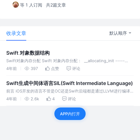
等 1 人订阅
共2篇文章
收录文章
默认顺序
Swift 对象数据结构
Swift对象内存分配 Swift 对象内存分配： __allocating_init -----
> swift_allocObject ---- - swift_allocObject -----
4年前
397
点赞
评论
Swift生成中间体语言SIL(Swift Intermediate Language)
前言 iOS开发的语言不管是OC还是Swift后端都是通过LLVM进行编译
的，如下图所示： OC 通过 clang 编译器，编译成 IR，然后再生成可执
4年前
2.6k
4
评论
行文件 .o(这里也就是我们的机器 码) Sw
APP内打开